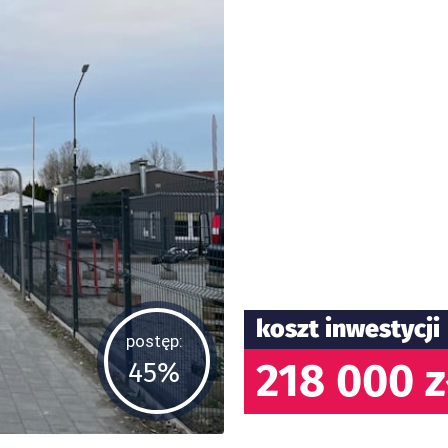
koszt inwestycji
postęp:
218 000 z
45%