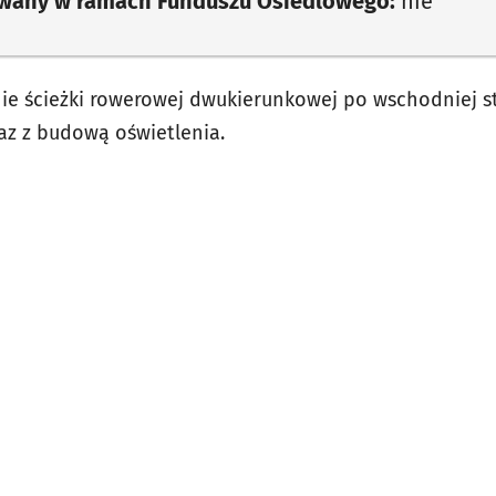
owany w ramach Funduszu Osiedlowego:
nie
ie ścieżki rowerowej dwukierunkowej po wschodniej st
raz z budową oświetlenia.