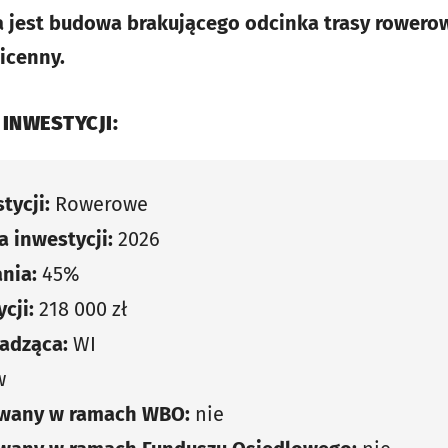
jest budowa brakującego odcinka trasy rowerow
icenny.
 INWESTYCJI:
tycji:
Rowerowe
 inwestycji:
2026
nia:
45%
cji:
218 000 zł
adząca:
WI
w
owany w ramach WBO:
nie