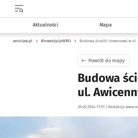
Menu główne portalu wroclaw.pl
Aktualności
Mapa
wroclaw.pl
#InwestycjeWRO
Budowa ścieżki rowerowej w ul. 
Powrót do mapy
Budowa ści
ul. Awicen
Data publikacji:
Autor:
26.02.2024 11:51 |
Redakcja www.w
Kliknij, aby powiększyć