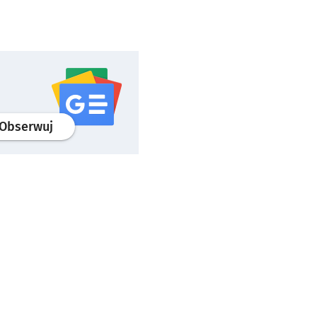
profil
google news
serwisu wroclaw.pl
Obserwuj