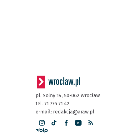
pl. Solny 14,
50-062
Wrocław
tel. 71 776 71 42
e-mail:
redakcja@araw.pl