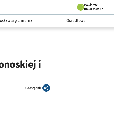
Powietrze
we Wrocławiu
InwestycjeWRO - miejskie inwestycje 2019-2032
umiarkowane
ocław się zmienia
Osiedlowe
onoskiej i
artykuł
Udostępnij