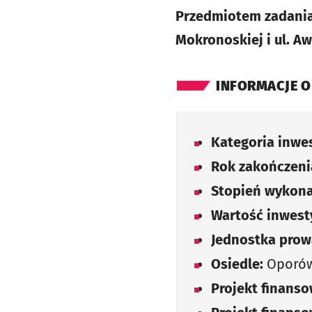
Przedmiotem zadania 
Mokronoskiej i ul. Aw
INFORMACJE O
Kategoria inwes
Rok zakończenia
Stopień wykona
Wartość inwesty
Jednostka prow
Osiedle:
Oporó
Projekt finans