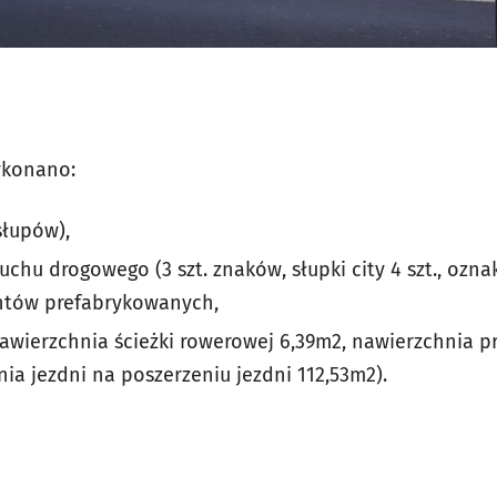
ykonano:
słupów),
uchu drogowego (3 szt. znaków, słupki city 4 szt., oz
ntów prefabrykowanych,
wierzchnia ścieżki rowerowej 6,39m2, nawierzchnia pr
ia jezdni na poszerzeniu jezdni 112,53m2).