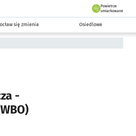
Powietrze
we Wrocławiu
InwestycjeWRO - miejskie inwestycje 2019-2032
umiarkowane
ocław się zmienia
Osiedlowe
za -
 (WBO)