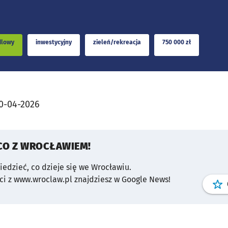
dlowy
inwestycyjny
zieleń/rekreacja
750 000 zł
0-04-2026
CO Z WROCŁAWIEM!
wiedzieć, co dzieje się we Wrocławiu.
i z www.wroclaw.pl znajdziesz w Google News!