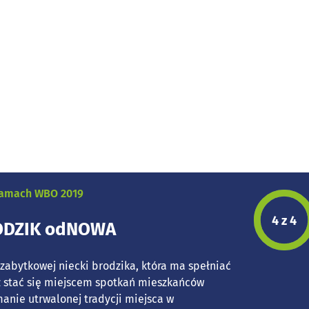
 ramach WBO 2019
Etap p
4 z 4
RODZIK odNOWA
zabytkowej niecki brodzika, która ma spełniać
az stać się miejscem spotkań mieszkańców
manie utrwalonej tradycji miejsca w