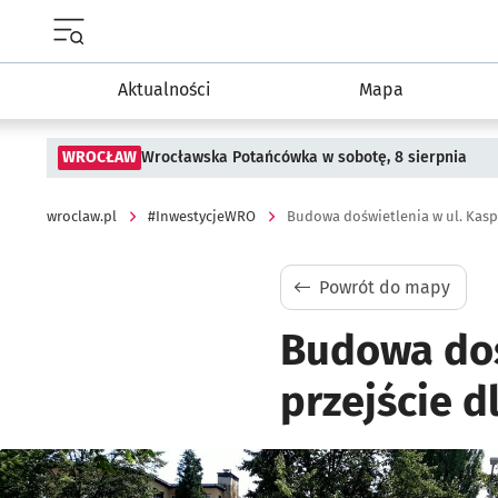
Menu główne portalu wroclaw.pl
Aktualności
Mapa
WROCŁAW
Wrocławska Potańcówka w sobotę, 8 sierpnia
wroclaw.pl
#InwestycjeWRO
Powrót do mapy
Budowa doś
przejście d