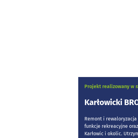
Projekt realizowany w
Karłowicki B
Remont i rewaloryzacja 
funkcje rekreacyjne or
Karłowic i okolic. Utrzy