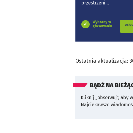
przestrzeni...
Wybrany w
osie
głosowaniu
Ostatnia aktualizacja:
3
BĄDŹ NA BIEŻĄ
Kliknij „obserwuj”, aby 
Najciekawsze wiadomośc