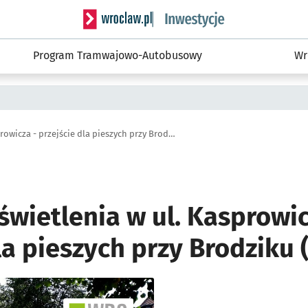
Serwis informacyjny wroclaw.pl podserwis: #
Program Tramwajowo-Autobusowy
Wr
Budowa doświetlenia w ul. Kasprowicza - przejście dla pieszych przy Brodziku (WBO)
wietlenia w ul. Kasprowic
la pieszych przy Brodziku