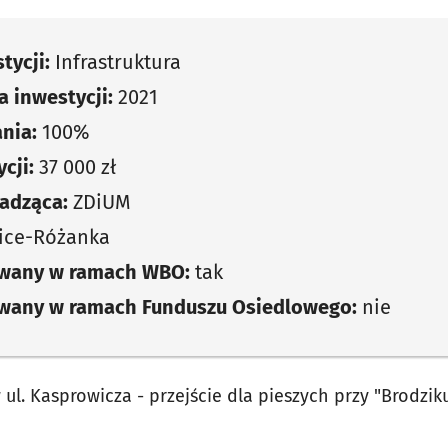
tycji:
Infrastruktura
 inwestycji:
2021
nia:
100%
cji:
37 000 zł
adząca:
ZDiUM
ice-Różanka
owany w ramach WBO:
tak
owany w ramach Funduszu Osiedlowego:
nie
l. Kasprowicza - przejście dla pieszych przy "Brodzik