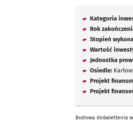
Kategoria inwes
Rok zakończenia
Stopień wykona
Wartość inwesty
Jednostka prow
Osiedle:
Karłow
Projekt finans
Projekt finans
Budowa doświetlenia w u