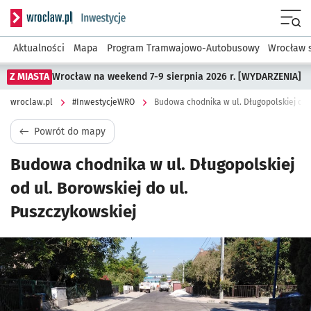
Serwis informacyjny wroclaw.pl podserwis: #InwestycjeWRO 
Menu
Aktualności
Mapa
Program Tramwajowo-Autobusowy
Wrocław 
Z MIASTA
Wrocław na weekend 7-9 sierpnia 2026 r. [WYDARZENIA]
wroclaw.pl
#InwestycjeWRO
Budowa chodnika w ul. Długopolskiej od u
Powrót do mapy
Budowa chodnika w ul. Długopolskiej
od ul. Borowskiej do ul.
Puszczykowskiej
Kliknij, aby powiększyć