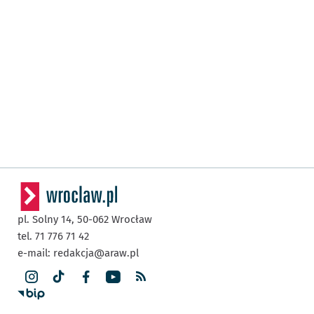
pl. Solny 14,
50-062
Wrocław
tel. 71 776 71 42
e-mail:
redakcja@araw.pl