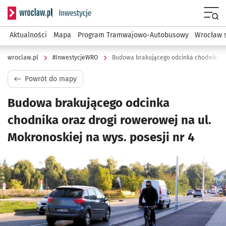
Serwis informacyjny wroclaw.pl podserwis: #InwestycjeWRO 
Menu
Aktualności
Mapa
Program Tramwajowo-Autobusowy
Wrocław 
wroclaw.pl
#InwestycjeWRO
Powrót do mapy
Budowa brakującego odcinka
chodnika oraz drogi rowerowej na ul.
Mokronoskiej na wys. posesji nr 4
Kliknij, aby powiększyć