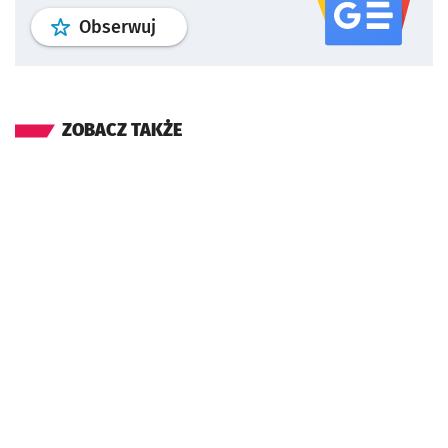
profil
google news
serwisu wroclaw
Obserwuj
ZOBACZ TAKŻE