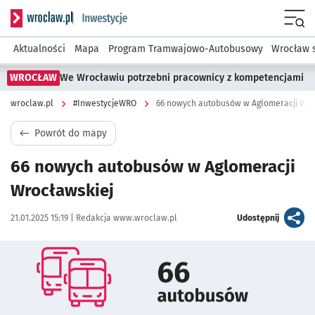
Serwis informacyjny wroclaw.pl podserwis: #InwestycjeWRO 
Menu
Aktualności
Mapa
Program Tramwajowo-Autobusowy
Wrocław 
WROCŁAW
We Wrocławiu potrzebni pracownicy z kompetencjami
wroclaw.pl
#InwestycjeWRO
66 nowych autobusów w Aglomeracji Wro
Powrót do mapy
66 nowych autobusów w Aglomeracji
Wrocławskiej
Data publikacji:
Autor:
artykuł
21.01.2025 15:19 |
Redakcja www.wroclaw.pl
Udostępnij
Kliknij, aby powiększyć