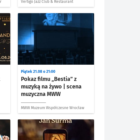
r
Vertigo Jazz Club & Restaurant
Piątek 21.08 o 21:00
t
Pokaz filmu „Bestia” z
muzyką na żywo | scena
muzyczna MWW
MWW Muzeum Współczesne Wrocław