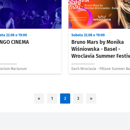
ota 22.08 o 19:00
Sobota 22.08 o 19:00
NGO CINEMA
Bruno Mars by Monika
Wiśniowska - Basel -
Wroclavia Summer Festiv
torium Marianum
Dach Wroclavia - Pitlane Summer Ba
«
1
2
3
»