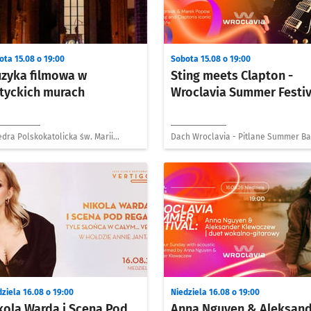
ota 15.08 o 19:00
Sobota 15.08 o 19:00
zyka filmowa w
Sting meets Clapton -
tyckich murach
Wroclavia Summer Festiv
dra Polskokatolicka św. Marii
Dach Wroclavia - Pitlane Summer Ba
daleny
ziela 16.08 o 19:00
Niedziela 16.08 o 19:00
kola Warda i Scena Pod
Anna Nguyen & Aleksan