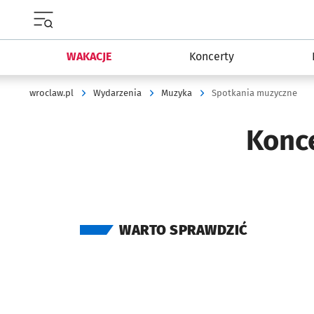
Menu główne portalu wroclaw.pl
WAKACJE
Koncerty
wroclaw.pl
Wydarzenia
Muzyka
Spotkania muzyczne
Konce
WARTO SPRAWDZIĆ