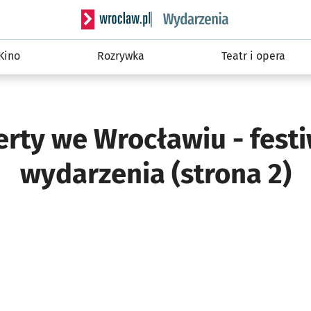
Serwis informacyjny wroclaw.pl podserwis: W
Kino
Rozrywka
Teatr i opera
rty we Wrocławiu - festi
wydarzenia (strona 2)