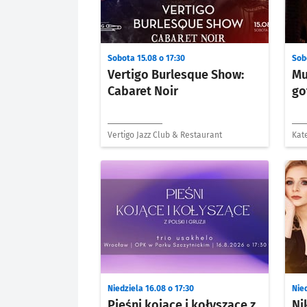
Sobota 15.08 o 17:30
Sob
Vertigo Burlesque Show:
Mu
Cabaret Noir
go
Vertigo Jazz Club & Restaurant
Kate
Mag
Niedziela 16.08 o 17:30
Nied
Pieśni kojące i kołyszące z
Ni