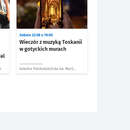
Sobota 22.08 o 19:00
Wieczór z muzyką Toskanii
w gotyckich murach
al
r
Katedra Polskokatolicka św. Marii
Magdaleny