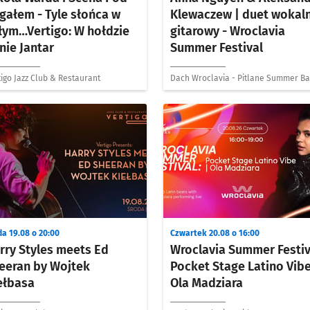
gałem - Tyle słońca w
Klewaczew | duet wokal
łym…Vertigo: W hołdzie
gitarowy - Wroclavia
nie Jantar
Summer Festival
igo Jazz Club & Restaurant
Dach Wroclavia - Pitlane Summer Ba
da 19.08 o 20:00
Czwartek 20.08 o 16:00
rry Styles meets Ed
Wroclavia Summer Festiv
eeran by Wojtek
Pocket Stage Latino Vibe
ełbasa
Ola Madziara