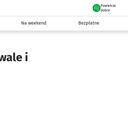
Powietrze
we Wrocławiu
ydarzenia
dobre
Na weekend
Bezpłatne
wale i