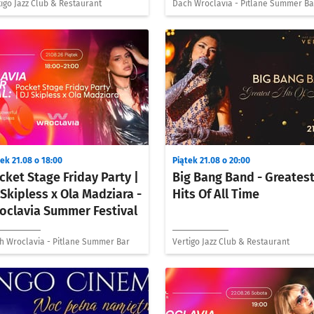
igo Jazz Club & Restaurant
Dach Wroclavia - Pitlane Summer Ba
ek 21.08 o 18:00
Piątek 21.08 o 20:00
cket Stage Friday Party |
Big Bang Band - Greates
 Skipless x Ola Madziara -
Hits Of All Time
oclavia Summer Festival
h Wroclavia - Pitlane Summer Bar
Vertigo Jazz Club & Restaurant