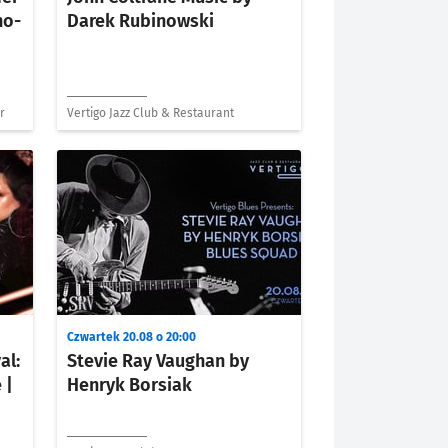
no-
Darek Rubinowski
r
Vertigo Jazz Club & Restaurant
Czwartek 20.08 o 20:00
al:
Stevie Ray Vaughan by
 |
Henryk Borsiak