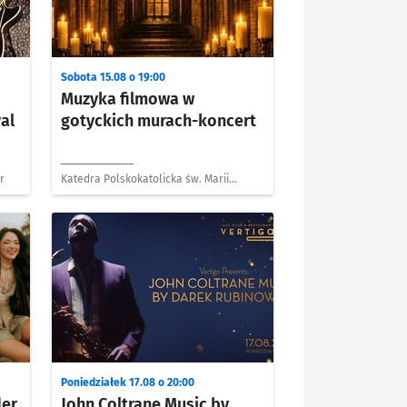
Sobota 15.08 o 19:00
Muzyka filmowa w
al
gotyckich murach-koncert
r
Katedra Polskokatolicka św. Marii
Magdaleny
Poniedziałek 17.08 o 20:00
der
John Coltrane Music by