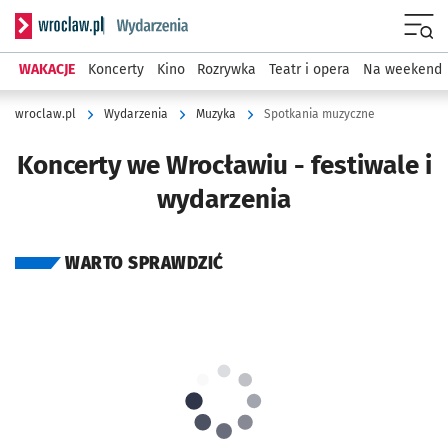
Serwis informacyjny wroclaw.pl podserwis: Wydarzenia
Menu
WAKACJE
Koncerty
Kino
Rozrywka
Teatr i opera
Na weekend
wroclaw.pl
Wydarzenia
Muzyka
Spotkania muzyczne
Koncerty we Wrocławiu - festiwale i
wydarzenia
WARTO SPRAWDZIĆ