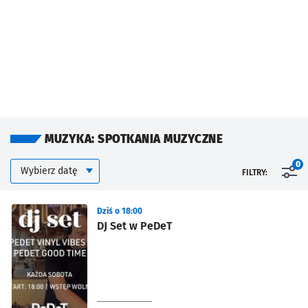
MUZYKA: SPOTKANIA MUZYCZNE
Kalendarium
Wybierz datę
0
FILTRY:
Znalezione wydarzenia
Dziś o 18:00
DJ Set w PeDeT