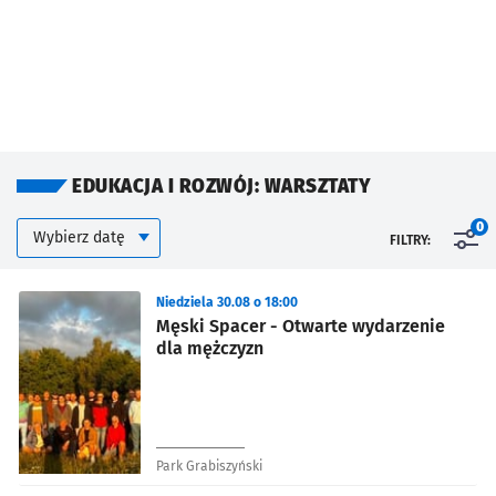
EDUKACJA I ROZWÓJ: WARSZTATY
Kalendarium
Wybierz datę
0
FILTRY:
Znalezione wydarzenia
Niedziela 30.08 o 18:00
Męski Spacer - Otwarte wydarzenie
dla mężczyzn
Park Grabiszyński