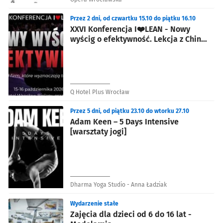
Przez 2 dni, od czwartku 15.10 do piątku 16.10
XXVI Konferencja I❤️LEAN - Nowy
wyścig o efektywność. Lekcja z Chin,
AI i case studies liderów
Q Hotel Plus Wrocław
Przez 5 dni, od piątku 23.10 do wtorku 27.10
Adam Keen – 5 Days Intensive
[warsztaty jogi]
Dharma Yoga Studio - Anna Ładziak
Wydarzenie stałe
Zajęcia dla dzieci od 6 do 16 lat -