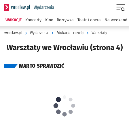
Serwis informacyjny wroclaw.pl podserwis: Wydarzenia
Menu
WAKACJE
Koncerty
Kino
Rozrywka
Teatr i opera
Na weekend
wroclaw.pl
Wydarzenia
Edukacja i rozwój
Warsztaty
Warsztaty we Wrocławiu (strona 4)
WARTO SPRAWDZIĆ