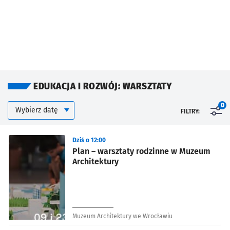
EDUKACJA I ROZWÓJ: WARSZTATY
Kalendarium
Wybierz datę
0
FILTRY:
Znalezione wydarzenia
Dziś o 12:00
Plan – warsztaty rodzinne w Muzeum
Architektury
Muzeum Architektury we Wrocławiu