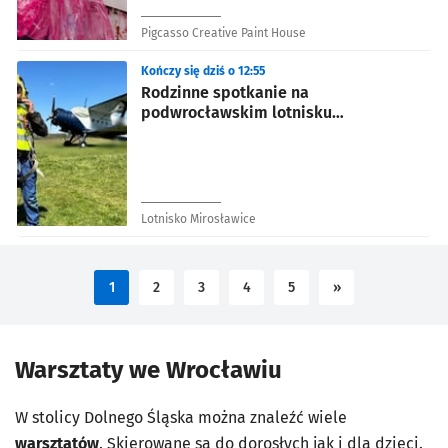
Pigcasso Creative Paint House
Kończy się dziś o 12:55
Rodzinne spotkanie na
podwrocławskim lotnisku
sportowym Mirosławice. Dla dzieci i
rodziców
Lotnisko Mirosławice
1
2
3
4
5
»
Warsztaty we Wrocławiu
W stolicy Dolnego Śląska można znaleźć wiele
warsztatów
. Skierowane są do dorosłych jak i dla dzieci.