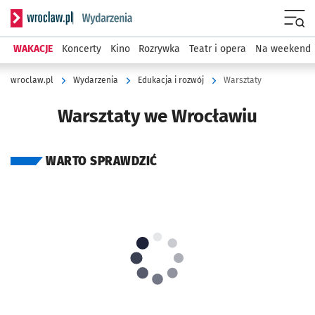
Serwis informacyjny wroclaw.pl podserwis: Wydarzenia
Menu
WAKACJE
Koncerty
Kino
Rozrywka
Teatr i opera
Na weekend
wroclaw.pl
Wydarzenia
Edukacja i rozwój
Warsztaty
Warsztaty we Wrocławiu
WARTO SPRAWDZIĆ