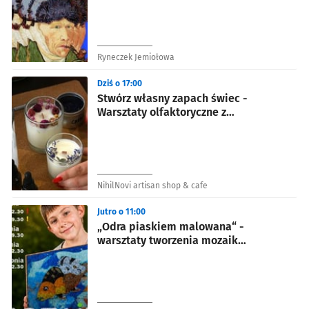
Ryneczek Jemiołowa
Dziś o 17:00
Stwórz własny zapach świec -
Warsztaty olfaktoryczne z
poczęstunkiem
NihilNovi artisan shop & cafe
Jutro o 11:00
„Odra piaskiem malowana“ -
warsztaty tworzenia mozaik
piaskowych dla dzieci w Odra
Centrum.