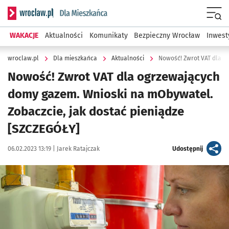
Serwis informacyjny wroclaw.pl podserwis: Dla mieszkańca
Menu
WAKACJE
Aktualności
Komunikaty
Bezpieczny Wrocław
Inwest
wroclaw.pl
Dla mieszkańca
Aktualności
Nowość! Zwrot VAT dla ogrzewających
domy gazem. Wnioski na mObywatel.
Zobaczcie, jak dostać pieniądze
[SZCZEGÓŁY]
Data publikacji:
Autor:
artykuł
06.02.2023 13:19 |
Jarek Ratajczak
Udostępnij
Kliknij, aby powiększyć