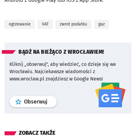
Android z Google Play lub iOS z App Store.
ogrzewanie
VAT
zwrot podatku
gaz
BĄDŹ NA BIEŻĄCO Z WROCŁAWIEM!
Kliknij „obserwuj”, aby wiedzieć, co dzieje się we
Wrocławiu.
Najciekawsze wiadomości z
www.wroclaw.pl znajdziesz w Google News!
profil
google news
serwisu wroclaw
Obserwuj
ZOBACZ TAKŻE