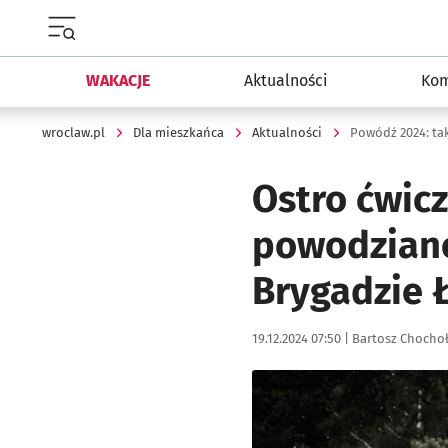
Menu główne portalu wroclaw.pl
WAKACJE
Aktualności
Kom
wroclaw.pl
Dla mieszkańca
Aktualności
Powódź 2024: tak
Ostro ćwicz
powodziano
Brygadzie Ł
Data publikacji:
Autor:
19.12.2024 07:50 |
Bartosz Chocho
Kliknij, aby zobaczyć galer