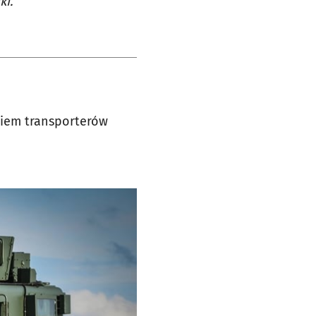
ki.
iem transporterów