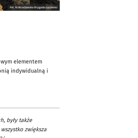
Fot. 10 Wrocławska Brygada Łączności
czowym elementem
onią indywidualną i
h, były także
 wszystko zwiększa