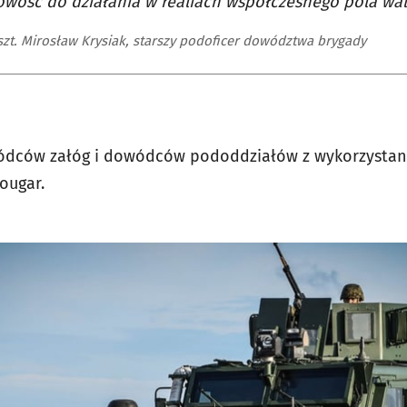
owość do działania w realiach współczesnego pola wal
 szt. Mirosław Krysiak, starszy podoficer dowództwa brygady
ódców załóg i dowódców pododdziałów z wykorzystan
ougar.