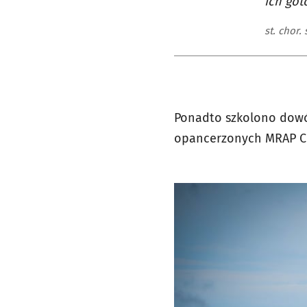
ich got
st. chor.
Ponadto szkolono dow
opancerzonych MRAP C