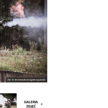
Fot. 10. Wrocławska Brygada Łączności
GALERIA
ZDJĘĆ