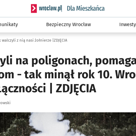
Serwis informacyjny wroclaw.pl podserwis: Dla
unikaty
Bezpieczny Wrocław
Inwesty
 walczyli z nią nasi żołnierze |ZDJĘCIA
yli na poligonach, pomaga
m - tak minął rok 10. Wro
ączności | ZDJĘCIA
łowski
ię