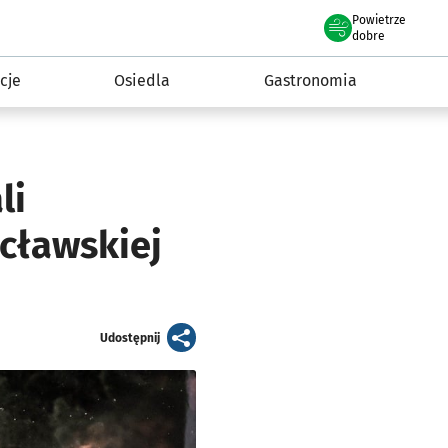
Powietrze
we Wrocławiu
 mieszkańca
dobre
cje
Osiedla
Gastronomia
li
cławskiej
artykuł
Udostępnij