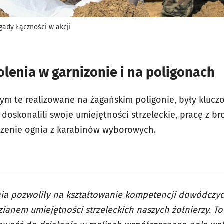
gady Łączności w akcji
lenia w garnizonie i na poligonach
tym te realizowane na żagańskim poligonie, były klu
doskonalili swoje umiejętności strzeleckie, pracę z br
zenie ognia z karabinów wyborowych.
ia pozwoliły na kształtowanie kompetencji dowódczyc
ianem umiejętności strzeleckich naszych żołnierzy. To