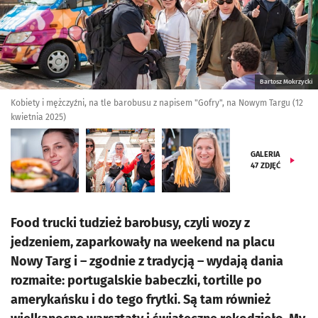
Bartosz Mokrzycki
Kobiety i mężczyźni, na tle barobusu z napisem "Gofry", na Nowym Targu (12
kwietnia 2025)
GALERIA
47
ZDJĘĆ
Food trucki tudzież barobusy, czyli wozy z
jedzeniem, zaparkowały na weekend na placu
Nowy Targ i – zgodnie z tradycją – wydają dania
rozmaite: portugalskie babeczki, tortille po
amerykańsku i do tego frytki. Są tam również