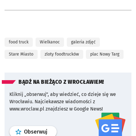
food truck
Wielkanoc
galeria zdjęć
Stare Miasto
zloty foodtrucków
plac Nowy Targ
BĄDŹ NA BIEŻĄCO Z WROCŁAWIEM!
Kliknij „obserwuj”, aby wiedzieć, co dzieje się we
Wrocławiu.
Najciekawsze wiadomości z
www.wroclaw.pl znajdziesz w Google News!
profil
google news
serwisu wroclaw
Obserwuj