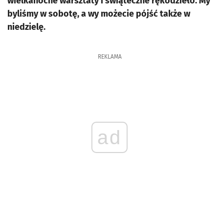
wielkanocne warsztaty i świąteczne rękodzieło. My
byliśmy w sobotę, a wy możecie pójść także w
niedzielę.
REKLAMA
ad