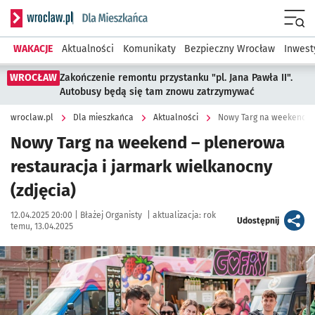
Serwis informacyjny wroclaw.pl podserwis: Dla mieszkańca
Menu
WAKACJE
Aktualności
Komunikaty
Bezpieczny Wrocław
Inwest
WROCŁAW
Zakończenie remontu przystanku "pl. Jana Pawła II".
Autobusy będą się tam znowu zatrzymywać
wroclaw.pl
Dla mieszkańca
Aktualności
Nowy Targ na weekend – 
Nowy Targ na weekend – plenerowa
restauracja i jarmark wielkanocny
(zdjęcia)
Data publikacji:
Autor:
12.04.2025 20:00 |
Błażej Organisty
|
aktualizacja:
rok
artykuł
Udostępnij
temu, 13.04.2025
Kliknij, aby zobaczyć galerię