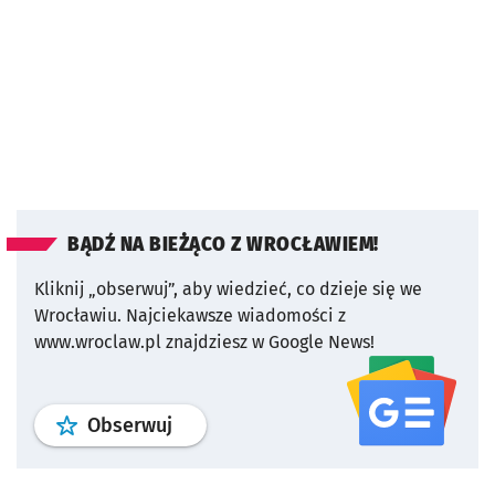
BĄDŹ NA BIEŻĄCO Z WROCŁAWIEM!
Kliknij „obserwuj”, aby wiedzieć, co dzieje się we
Wrocławiu.
Najciekawsze wiadomości z
www.wroclaw.pl znajdziesz w Google News!
profil
google news
serwisu wroclaw
Obserwuj