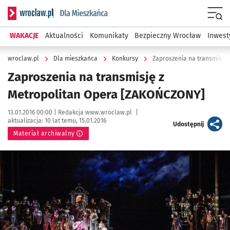
Serwis informacyjny wroclaw.pl podserwis: Dla mieszkańca
Menu
WAKACJE
Aktualności
Komunikaty
Bezpieczny Wrocław
Inwest
wroclaw.pl
Dla mieszkańca
Konkursy
Zaproszenia na transmisję
Zaproszenia na transmisję z
Metropolitan Opera [ZAKOŃCZONY]
Data publikacji:
Autor:
13.01.2016 00:00 |
Redakcja www.wroclaw.pl
|
aktualizacja:
10 lat temu, 15.01.2016
artykuł
Udostępnij
Materiał archiwalny
Kliknij, aby powiększyć