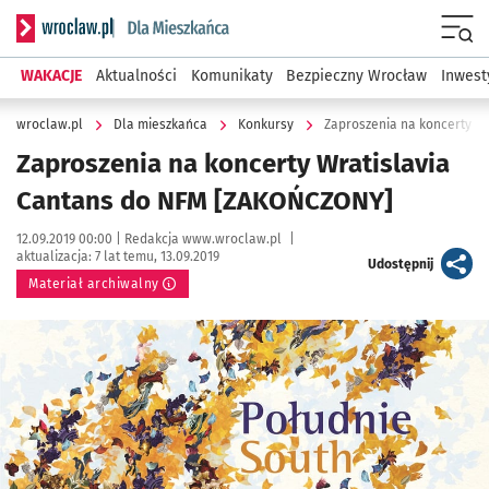
Serwis informacyjny wroclaw.pl podserwis: Dla mieszkańca
Menu
WAKACJE
Aktualności
Komunikaty
Bezpieczny Wrocław
Inwest
wroclaw.pl
Dla mieszkańca
Konkursy
Zaproszenia na koncerty W
Zaproszenia na koncerty Wratislavia
Cantans do NFM [ZAKOŃCZONY]
Data publikacji:
Autor:
12.09.2019 00:00 |
Redakcja www.wroclaw.pl
|
aktualizacja:
7 lat temu, 13.09.2019
artykuł
Udostępnij
Materiał archiwalny
Kliknij, aby powiększyć