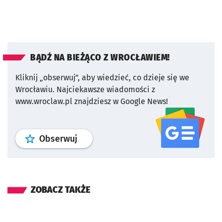
BĄDŹ NA BIEŻĄCO Z WROCŁAWIEM!
Kliknij „obserwuj”, aby wiedzieć, co dzieje się we
Wrocławiu.
Najciekawsze wiadomości z
www.wroclaw.pl znajdziesz w Google News!
profil
google news
serwisu wroclaw
Obserwuj
ZOBACZ TAKŻE