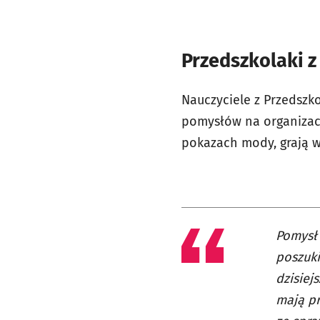
Przedszkolaki z
Nauczyciele z Przedszk
pomysłów na organizacj
pokazach mody, grają w
Pomysł 
poszuki
dzisiej
mają p