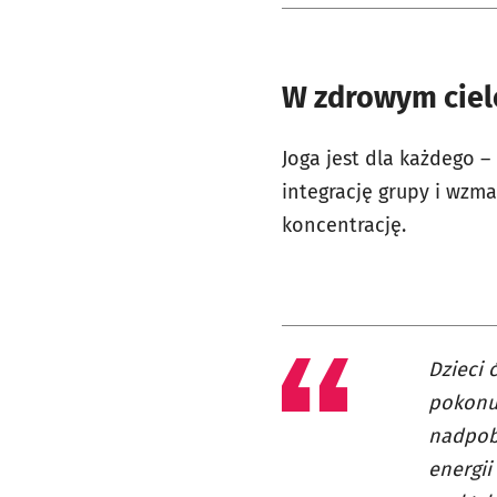
W zdrowym ciel
Joga jest dla każdego
–
integrację grupy i wzmac
koncentrację.
Dzieci 
pokonuj
nadpob
energii