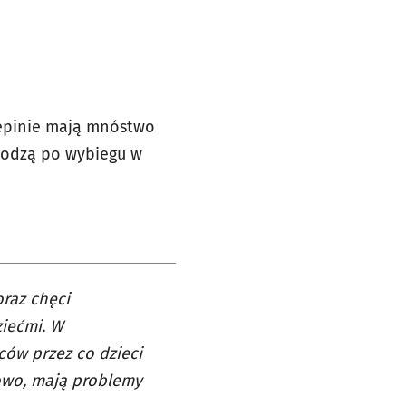
zepinie mają mnóstwo
chodzą po wybiegu w
oraz chęci
iećmi. W
ców przez co dzieci
owo, mają problemy