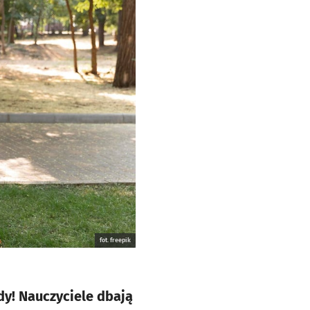
fot. freepik
dy! Nauczyciele dbają