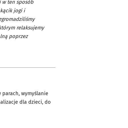
i w ten sposób
ącik jogi i
zgromadziliśmy
 którym relaksujemy
lną poprzez
w parach, wymyślanie
lizacje dla dzieci, do