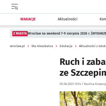
Menu główne portalu wroclaw.pl
WAKACJE
Aktualności
Kom
Z MIASTA
Wrocław na weekend 7-9 sierpnia 2026 r. [WYDARZ
wroclaw.pl
Dla mieszkańca
Edukacja
Aktualności z eduk
Ruch i zab
ze Szczepi
Data publikacji:
Autor:
05.06.2023 13:54 |
Paulina Krawcz
Kliknij, aby powiększyć