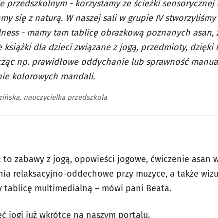
e przedszkolnym - korzystamy ze ścieżki sensorycznej 
my się z naturą. W naszej sali w grupie IV stworzyliśmy k
lness - mamy tam tablicę obrazkową poznanych asan, 
 książki dla dzieci związane z jogą, przedmioty, dzięki
icząc np. prawidłowe oddychanie lub sprawność manua
nie kolorowych mandali.
zińska, nauczycielka przedszkola
ł to zabawy z jogą, opowieści jogowe, ćwiczenie asan 
nia relaksacyjno-oddechowe przy muzyce, a także wizua
 tablicę multimedialną – mówi pani Beata.
ęć jogi już wkrótce na naszym portalu.