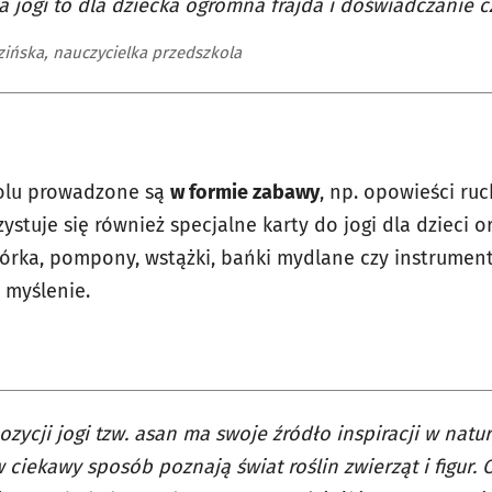
a jogi to dla dziecka ogromna frajda i doświadczanie 
zińska, nauczycielka przedszkola
kolu prowadzone są
w formie zabawy
, np. opowieści ruc
stuje się również specjalne karty do jogi dla dzieci 
piórka, pompony, wstążki, bańki mydlane czy instrume
 myślenie.
ozycji jogi tzw. asan ma swoje źródło inspiracji w natu
w ciekawy sposób poznają świat roślin zwierząt i figur.