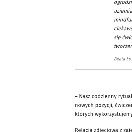
ogrodzi
uziemia
mindfu
ciekawe
się ćw
tworze
Beata Ło
– Nasz codzienny rytua
nowych pozycji, ćwicze
których wykorzystujemy
Relacja zdjęciowa z zaj