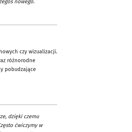
czegoś nowego.
howych czy wizualizacji.
oraz różnorodne
nty pobudzające
rze, dzięki czemu
 Często ćwiczymy w