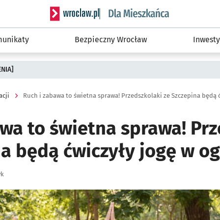
Serwis informacyjny wroclaw.pl podserwis: Dla
unikaty
Bezpieczny Wrocław
Inwesty
ENIA]
acji
awa to świetna sprawa! Pr
na będą ćwiczyły jogę w o
yk