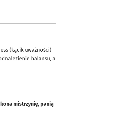
ess (kącik uważności)
odnalezienie balansu, a
okona mistrzynię, panią