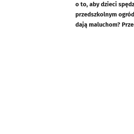
o to, aby dzieci spęd
przedszkolnym ogródk
dają maluchom? Przed