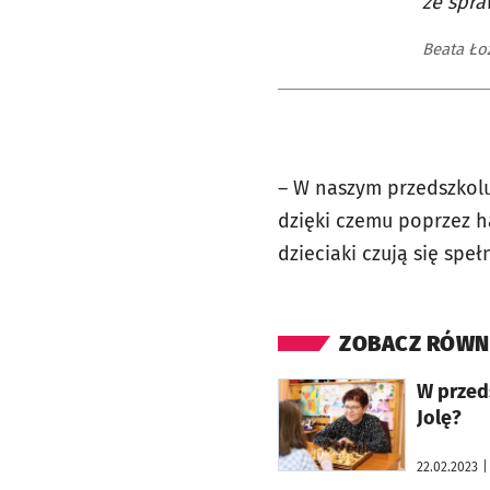
ze spra
Beata Ło
– W naszym przedszkolu
dzięki czemu poprzez h
dzieciaki czują się spe
ZOBACZ RÓWN
otworzy się w nowej karcie
W przeds
Jolę?
22.02.2023
|