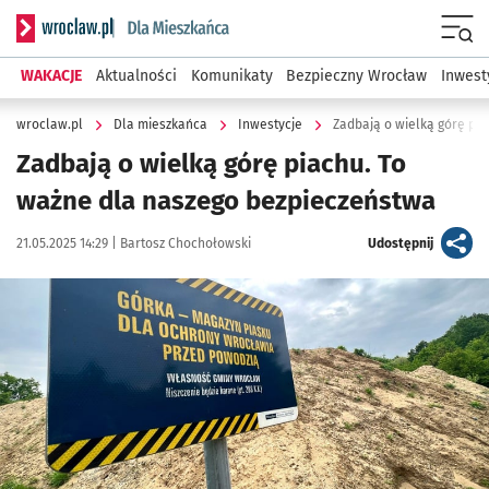
Serwis informacyjny wroclaw.pl podserwis: Dla mieszkańca
Menu
WAKACJE
Aktualności
Komunikaty
Bezpieczny Wrocław
Inwest
wroclaw.pl
Dla mieszkańca
Inwestycje
Zadbają o wielką górę pia
Zadbają o wielką górę piachu. To
ważne dla naszego bezpieczeństwa
Data publikacji:
Autor:
artykuł
21.05.2025 14:29 |
Bartosz Chochołowski
Udostępnij
Kliknij, aby powiększyć