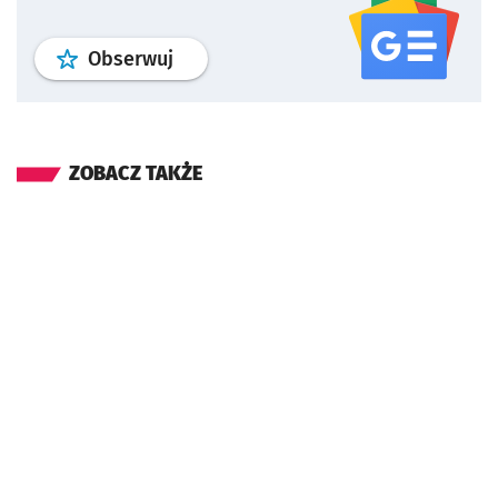
profil
google news
serwisu wroclaw
Obserwuj
ZOBACZ TAKŻE