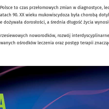
 Polsce to czas przełomowych zmian w diagnostyce, lecz
latach 90. XX wieku mukowiscydoza była chorobą dot
 dożywała dorosłości, a średnia długość życia wynosiła
zesiewowych noworodków, rozwój interdyscyplinarnej
wanych ośrodków leczenia oraz postęp terapii znaczą