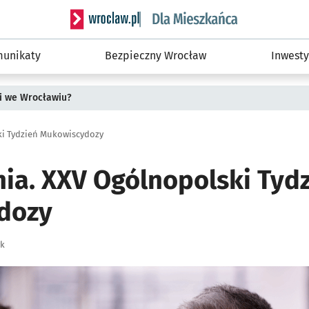
Serwis informacyjny wroclaw.pl podserwis: Dla
unikaty
Bezpieczny Wrocław
Inwesty
i we Wrocławiu?
i Tydzień Mukowiscydozy
nia. XXV Ogólnopolski Tyd
dozy
yk