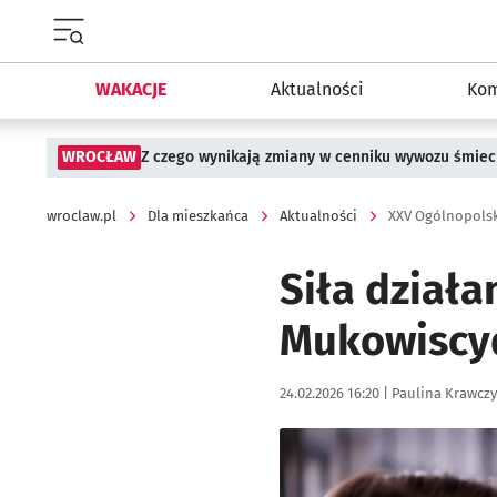
Menu główne portalu wroclaw.pl
WAKACJE
Aktualności
Kom
WROCŁAW
Z czego wynikają zmiany w cenniku wywozu śmiec
wroclaw.pl
Dla mieszkańca
Aktualności
XXV Ogólnopolsk
Siła działa
Mukowiscy
Data publikacji:
Autor:
24.02.2026 16:20 |
Paulina Krawcz
Kliknij, aby powiększyć