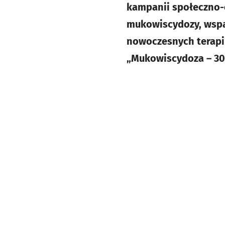
kampanii społeczno-
mukowiscydozy, wspa
nowoczesnych terapii
„Mukowiscydoza – 30 l