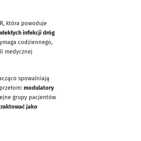
R, która powoduje
wlekłych infekcji dróg
wymaga codziennego,
oli medycznej
nacząco spowalniają
 przełom:
modulatory
olejne grupy pacjentów
traktować jako