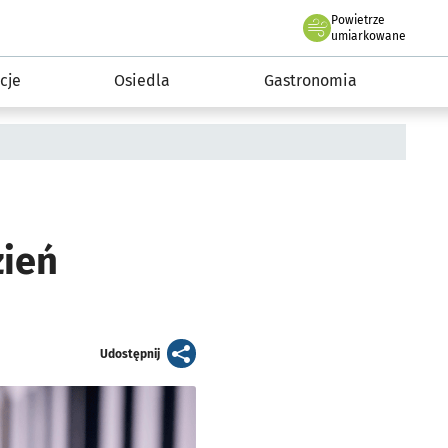
Powietrze
we Wrocławiu
 mieszkańca
umiarkowane
cje
Osiedla
Gastronomia
zień
artykuł
Udostępnij