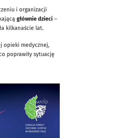
eniu i organizacji
ykającą
głównie dzieci
–
 kilkanaście lat.
 opieki medycznej,
co poprawiły sytuację