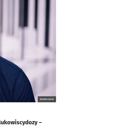
shutterstock
Mukowiscydozy –