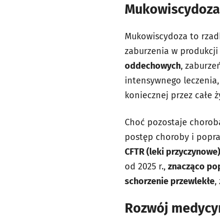
Mukowiscydoza.
Mukowiscydoza to rzadk
zaburzenia w produkcji
oddechowych
, zaburz
intensywnego leczenia, 
koniecznej przez całe ż
Choć pozostaje chorobą
postęp choroby i popra
CFTR (leki przyczynowe
od 2025 r.,
znacząco pop
schorzenie przewlekłe
,
Rozwój medycyn