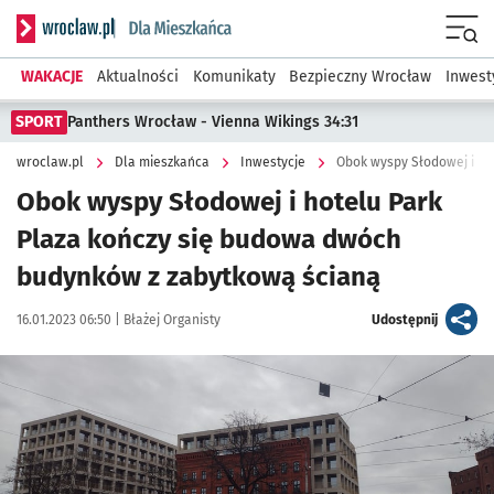
Serwis informacyjny wroclaw.pl podserwis: Dla mieszkańca
Menu
WAKACJE
Aktualności
Komunikaty
Bezpieczny Wrocław
Inwest
SPORT
Panthers Wrocław - Vienna Wikings 34:31
wroclaw.pl
Dla mieszkańca
Inwestycje
Obok wyspy Słodowej i hotelu Park
Plaza kończy się budowa dwóch
budynków z zabytkową ścianą
Data publikacji:
Autor:
artykuł
16.01.2023 06:50 |
Błażej Organisty
Udostępnij
Kliknij, aby zobaczyć galerię