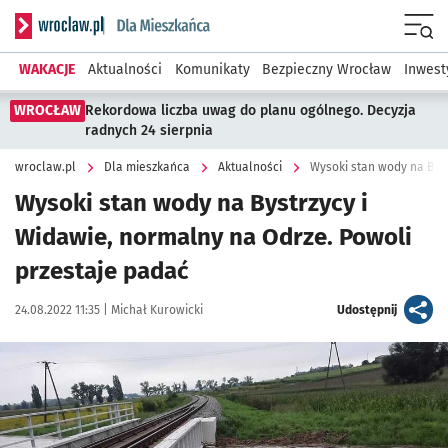
Serwis informacyjny wroclaw.pl podserwis: Dla mieszkańca
Menu
WAKACJE
Aktualności
Komunikaty
Bezpieczny Wrocław
Inwest
WROCŁAW
Rekordowa liczba uwag do planu ogólnego. Decyzja
radnych 24 sierpnia
wroclaw.pl
Dla mieszkańca
Aktualności
Wysoki stan wody na Bystrzycy i
Widawie, normalny na Odrze. Powoli
przestaje padać
Data publikacji:
Autor:
artykuł
24.08.2022 11:35 |
Michał Kurowicki
Udostępnij
Kliknij, aby powiększyć