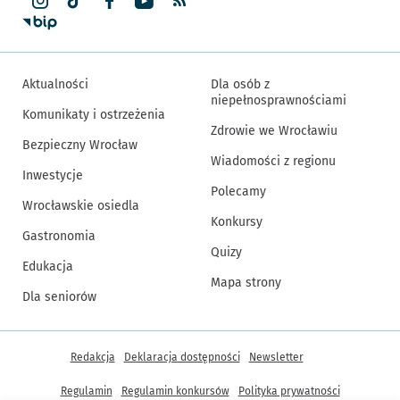
Aktualności
Dla osób z
niepełnosprawnościami
Komunikaty i ostrzeżenia
Zdrowie we Wrocławiu
Bezpieczny Wrocław
Wiadomości z regionu
Inwestycje
Polecamy
Wrocławskie osiedla
Konkursy
Gastronomia
Quizy
Edukacja
Mapa strony
Dla seniorów
Inne informacje
Redakcja
Deklaracja dostępności
Newsletter
Regulamin
Regulamin konkursów
Polityka prywatności