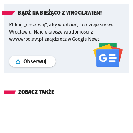
BĄDŹ NA BIEŻĄCO Z WROCŁAWIEM!
Kliknij „obserwuj”, aby wiedzieć, co dzieje się we
Wrocławiu.
Najciekawsze wiadomości z
www.wroclaw.pl znajdziesz w Google News!
profil
google news
serwisu wroclaw
Obserwuj
ZOBACZ TAKŻE