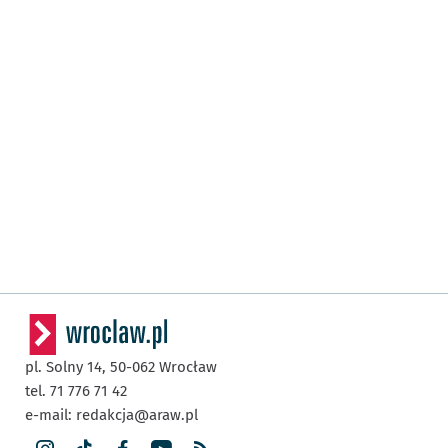
pl. Solny 14,
50-062
Wrocław
tel. 71 776 71 42
e-mail:
redakcja@araw.pl