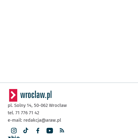
pl. Solny 14,
50-062
Wrocław
tel. 71 776 71 42
e-mail:
redakcja@araw.pl