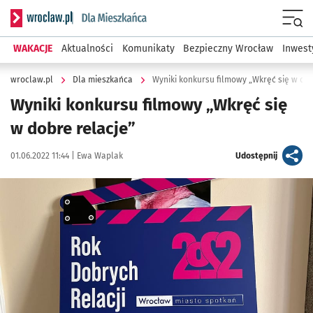
Serwis informacyjny wroclaw.pl podserwis: Dla mieszkańca
Menu
WAKACJE
Aktualności
Komunikaty
Bezpieczny Wrocław
Inwest
wroclaw.pl
Dla mieszkańca
Wyniki konkursu filmowy „Wkręć się w dob
Wyniki konkursu filmowy „Wkręć się
w dobre relacje”
Data publikacji:
Autor:
artykuł
01.06.2022 11:44 |
Ewa Waplak
Udostępnij
Kliknij, aby powiększyć