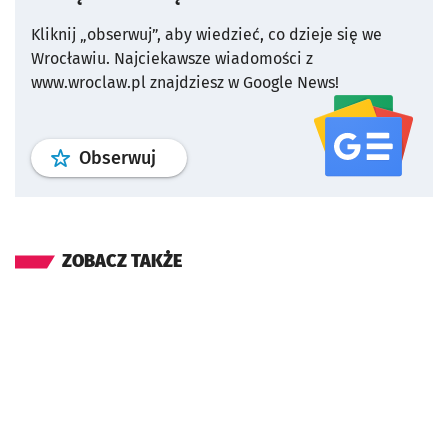
Kliknij „obserwuj”, aby wiedzieć, co dzieje się we
Wrocławiu.
Najciekawsze wiadomości z
www.wroclaw.pl znajdziesz w Google News!
profil
google news
serwisu wroclaw
Obserwuj
ZOBACZ TAKŻE