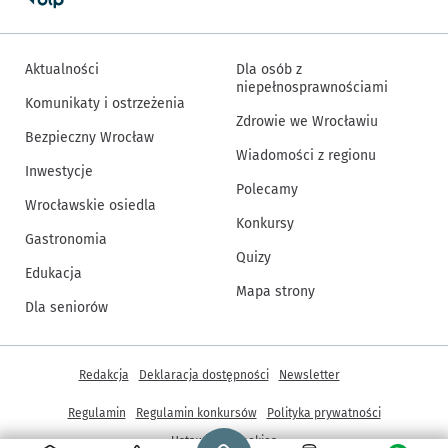
Aktualności
Dla osób z
niepełnosprawnościami
Komunikaty i ostrzeżenia
Zdrowie we Wrocławiu
Bezpieczny Wrocław
Wiadomości z regionu
Inwestycje
Polecamy
Wrocławskie osiedla
Konkursy
Gastronomia
Quizy
Edukacja
Mapa strony
Dla seniorów
Inne informacje
Redakcja
Deklaracja dostępności
Newsletter
Regulamin
Regulamin konkursów
Polityka prywatności
Strona główna - wroclaw.pl
Ustawienia cookies