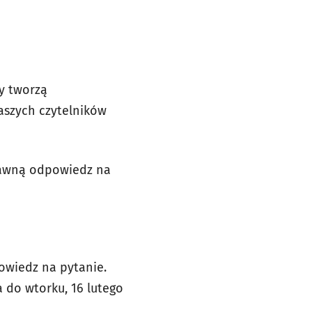
zy tworzą
naszych czytelników
rawną odpowiedz na
owiedz na pytanie.
 do wtorku, 16 lutego