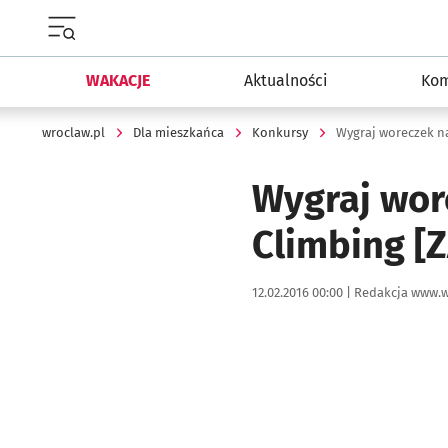
Menu główne portalu wroclaw.pl
WAKACJE
Aktualności
Kom
wroclaw.pl
Dla mieszkańca
Konkursy
Wygraj woreczek n
Wygraj wor
Climbing 
Data publikacji:
Autor:
12.02.2016 00:00 |
Redakcja www.w
Kliknij, aby powiększyć