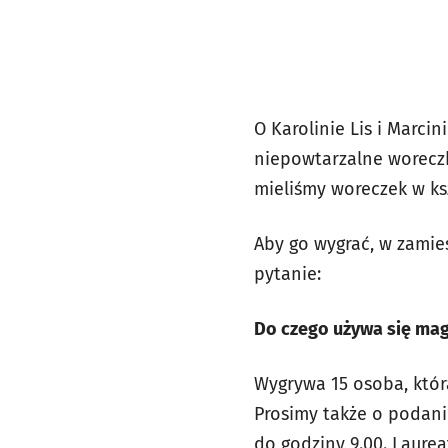
O Karolinie Lis i Marcin
niepowtarzalne worecz
mieliśmy woreczek w ks
Aby go wygrać, w zami
pytanie:
Do czego używa się mag
Wygrywa 15 osoba, któ
Prosimy także o podani
do godziny 9.00. Laure