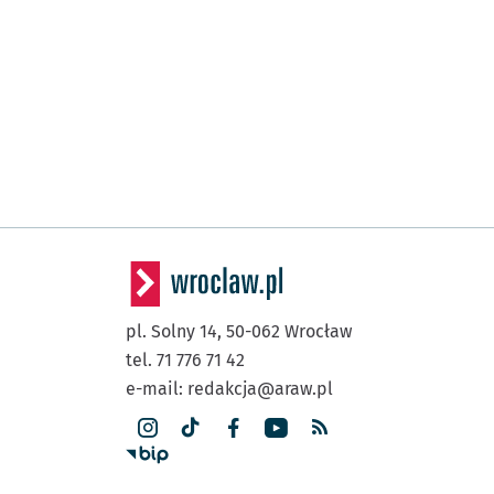
pl. Solny 14,
50-062
Wrocław
tel. 71 776 71 42
e-mail:
redakcja@araw.pl