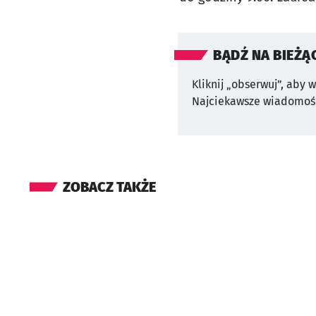
BĄDŹ NA BIEŻĄ
Kliknij „obserwuj”, aby 
Najciekawsze wiadomośc
ZOBACZ TAKŻE