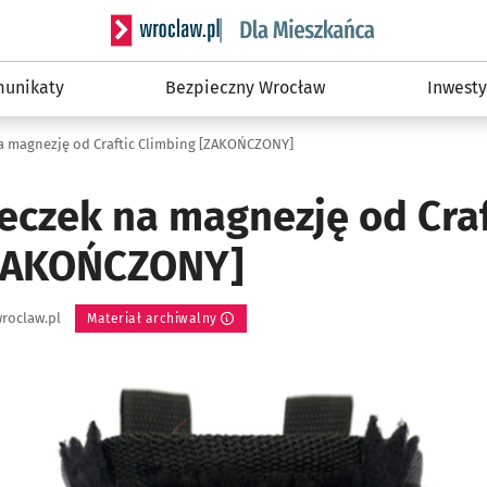
Serwis informacyjny wroclaw.pl podserwis: Dla
unikaty
Bezpieczny Wrocław
Inwesty
a magnezję od Craftic Climbing [ZAKOŃCZONY]
eczek na magnezję od Craf
[ZAKOŃCZONY]
roclaw.pl
Materiał archiwalny