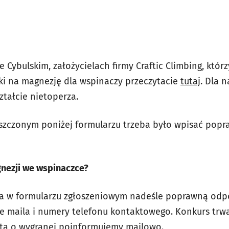
ie Cybulskim, założycielach firmy Craftic Climbing, któr
ki na magnezję dla wspinaczy przeczytacie
tutaj
. Dla 
ztałcie nietoperza.
eszczonym poniżej formularzu trzeba było wpisać pop
nezji we wspinaczce?
ra w formularzu zgłoszeniowym nadeśle poprawną odp
e maila i numery telefonu kontaktowego. Konkurs trwa
ata o wygranej poinformujemy mailowo.