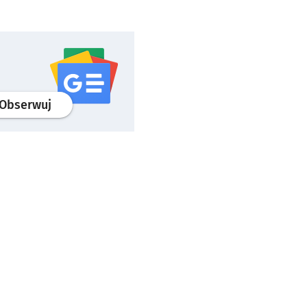
profil
google news
serwisu wroclaw.pl
Obserwuj