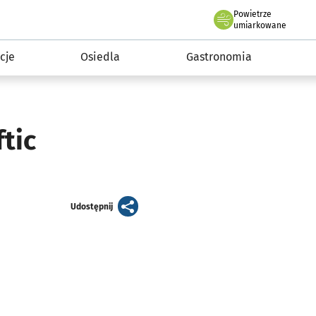
Powietrze
we Wrocławiu
 mieszkańca
umiarkowane
cje
Osiedla
Gastronomia
tic
artykuł
Udostępnij