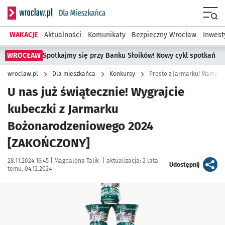
Serwis informacyjny wroclaw.pl podserwis: Dla mieszkańca
Menu
WAKACJE
Aktualności
Komunikaty
Bezpieczny Wrocław
Inwest
WROCŁAW
Spotkajmy się przy Banku Słoików! Nowy cykl spotkań
wroclaw.pl
Dla mieszkańca
Konkursy
Prosto z Jarmarku! Mamy d
U nas już świątecznie! Wygrajcie
kubeczki z Jarmarku
Bożonarodzeniowego 2024
[ZAKOŃCZONY]
Data publikacji:
Autor:
28.11.2024 16:45 |
Magdalena Talik
|
aktualizacja:
2 lata
artykuł
Udostępnij
temu, 04.12.2024
Kliknij, aby powiększyć