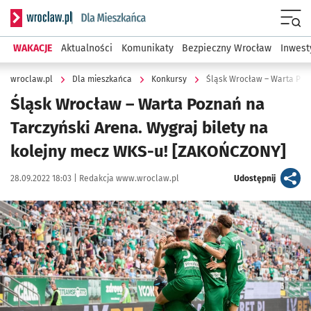
Serwis informacyjny wroclaw.pl podserwis: Dla mieszkańca
Menu
WAKACJE
Aktualności
Komunikaty
Bezpieczny Wrocław
Inwest
wroclaw.pl
Dla mieszkańca
Konkursy
Śląsk Wrocław – Warta Poznań na
Tarczyński Arena. Wygraj bilety na
kolejny mecz WKS-u! [ZAKOŃCZONY]
Data publikacji:
Autor:
artykuł
28.09.2022 18:03 |
Redakcja www.wroclaw.pl
Udostępnij
Kliknij, aby powiększyć