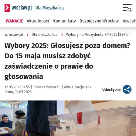
Serwis informacyjny wroclaw.pl podserwis: Dla mieszkańca
Menu
WAKACJE
Aktualności
Komunikaty
Bezpieczny Wrocław
Inwest
wroclaw.pl
Dla mieszkańca
Wybory na Prezydenta RP 2025 [SERWIS S
Wybory 2025: Głosujesz poza domem?
Do 15 maja musisz zdobyć
zaświadczenie o prawie do
głosowania
Data publikacji:
Autor:
12.05.2025 17:55 |
Tomasz Wysocki
|
aktualizacja:
rok
artykuł
Udostępnij
temu, 13.05.2025
Kliknij, aby powiększyć