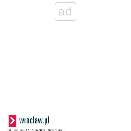
ad
pl. Solny 14,
50-062
Wrocław