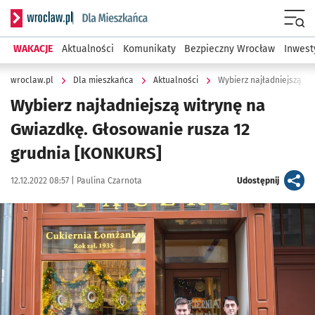
Serwis informacyjny wroclaw.pl podserwis: Dla mieszkańca
Menu
WAKACJE
Aktualności
Komunikaty
Bezpieczny Wrocław
Inwest
wroclaw.pl
Dla mieszkańca
Aktualności
Wybierz najładniejszą witrynę na
Gwiazdkę. Głosowanie rusza 12
grudnia [KONKURS]
Data publikacji:
Autor:
artykuł
12.12.2022 08:57 |
Paulina Czarnota
Udostępnij
Kliknij, aby powiększyć