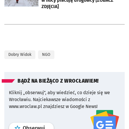
w nocy pracują drogowcy [ZOBACZ
ZDJĘCIA]
Dobry Widok
NGO
BĄDŹ NA BIEŻĄCO Z WROCŁAWIEM!
Kliknij „obserwuj”, aby wiedzieć, co dzieje się we
Wrocławiu.
Najciekawsze wiadomości z
www.wroclaw.pl znajdziesz w Google News!
profil
google news
serwisu wroclaw
Obserwuj