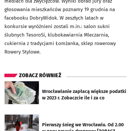
mediach dla zwycięzców. Wyniki obrad jury oraz
głosowania mieszkańców poznamy 19 grudnia na
facebooku DobryWidok. W zeszłych latach w
konkursie wyróżnieni zostali m.in.: salon sukni
ślubnych TesoroSi, klubokawiarnia Mleczarnia,
cukiernia z tradycjami Łomżanka, sklep rowerowy
Rowery Stylowe.
ZOBACZ RÓWNIEŻ
otworzy się w nowej karcie
Wrocławianie zapłacą większe podatki
w 2023 r. Zobaczcie ile i za co
otworzy się w nowej karcie
Pierwszy śnieg we Wrocławiu. Od 2.00