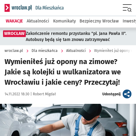
Serwis informacyjny wroclaw.pl podserwis: Dla mieszkańca
Menu
WAKACJE
Aktualności
Komunikaty
Bezpieczny Wrocław
Inwest
WROCŁAW
Zakończenie remontu przystanku "pl. Jana Pawła II".
Autobusy będą się tam znowu zatrzymywać
wroclaw.pl
Dla mieszkańca
Aktualności
Wymieniłeś już opony na zimowe?
Jakie są kolejki u wulkanizatora we
Wrocławiu i jakie ceny? Przeczytaj!
Data publikacji:
Autor:
artykuł
14.11.2022 18:30 |
Robert Migdał
Udostępnij
Kliknij, aby powiększyć