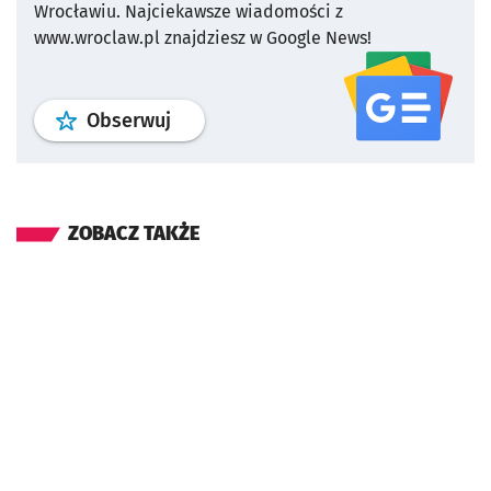
Wrocławiu.
Najciekawsze wiadomości z
www.wroclaw.pl znajdziesz w Google News!
profil
google news
serwisu wroclaw
Obserwuj
ZOBACZ TAKŻE