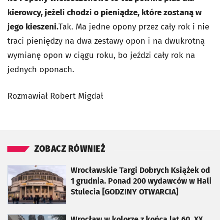
kierowcy, jeżeli chodzi o pieniądze, które zostaną w
jego kieszeni.
Tak. Ma jedne opony przez cały rok i nie
traci pieniędzy na dwa zestawy opon i na dwukrotną
wymianę opon w ciągu roku, bo jeździ cały rok na
jednych oponach.
Rozmawiał Robert Migdał
ZOBACZ RÓWNIEŻ
otworzy się w nowej karcie
Wrocławskie Targi Dobrych Książek od
1 grudnia. Ponad 200 wydawców w Hali
Stulecia [GODZINY OTWARCIA]
otworzy się w nowej karcie
Wrocław w kolorze z końca lat 60. XX