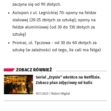
zaczyna się od 90 złotych.
Autopon z ul. Legnickiej 70: opony na feldze
stalowej (20-25 złotych za sztukę); opony na
feldze aluminiowej (od 30 do 130 złotych za
sztukę)
Promar, ul. Tęczowa - od 30 do 60 złotych za
sztukę (w zależności od tego, ile cali ma felga)
ZOBACZ RÓWNIEŻ
otworzy się w nowej karcie
Serial „Erynie” wkrótce na Netflixie.
Zobacz plan zdjęciowy od kulis
19.11.2023
| Robert Migdał