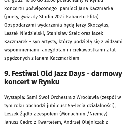
Od godz. 18:00 do 20:00 posłuchamy w Rynku
koncertu poświęconego pamięci Jana Kaczmarka
(poety, gwiazdy Studia 202 i Kabaretu Elita)
Gospodarzami wydarzenia będą Jerzy Skoczylas,
Leszek Niedzielski, Stanisław Szelc oraz Jacek
Kaczmarek - syn artysty, którzy podzielą się z widzami
wspomnieniami, anegdotami i ciekawostkami z lat
spędzonych z Janem Kaczmarkiem.
9. Festiwal Old Jazz Days - darmowy
koncert w Rynku
Wystąpią: Sami Swoi Orchestra z Wrocławia (zespół w
tym roku obchodzi jubileusz 55-lecia działalności),
Leszek Żądło z zespołem (Monachium/Niemcy),
Janusz Cedro z Kwartetem, Andrzej Olejniczak z