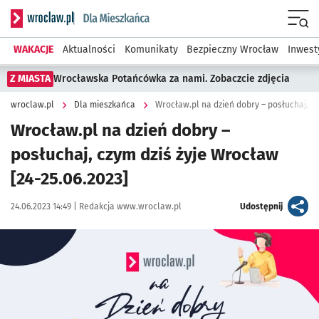
Serwis informacyjny wroclaw.pl podserwis: Dla mieszkańca
Menu
WAKACJE
Aktualności
Komunikaty
Bezpieczny Wrocław
Inwest
Z MIASTA
Wrocławska Potańcówka za nami. Zobaczcie zdjęcia
wroclaw.pl
Dla mieszkańca
Wrocław.pl na dzień dobry – posłuchaj, cz
Wrocław.pl na dzień dobry –
posłuchaj, czym dziś żyje Wrocław
[24-25.06.2023]
Data publikacji:
Autor:
artykuł
24.06.2023 14:49 |
Redakcja www.wroclaw.pl
Udostępnij
Kliknij, aby powiększyć