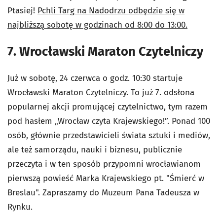
Ptasiej!
Pchli Targ na Nadodrzu odbędzie się w
najbliższą sobotę w godzinach od 8:00 do 13:00.
7. Wrocławski Maraton Czytelniczy
Już w sobotę, 24 czerwca o godz. 10:30 startuje
Wrocławski Maraton Czytelniczy. To już 7. odsłona
popularnej akcji promującej czytelnictwo, tym razem
pod hasłem „Wrocław czyta Krajewskiego!”. Ponad 100
osób, głównie przedstawicieli świata sztuki i mediów,
ale też samorządu, nauki i biznesu, publicznie
przeczyta i w ten sposób przypomni wrocławianom
pierwszą powieść Marka Krajewskiego pt. "Śmierć w
Breslau". Zapraszamy do Muzeum Pana Tadeusza w
Rynku.