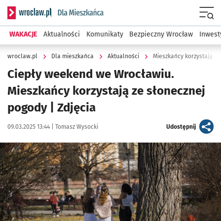
Serwis informacyjny wroclaw.pl podserwis: Dla mieszkańca
Menu
WAKACJE
Aktualności
Komunikaty
Bezpieczny Wrocław
Inwest
wroclaw.pl
Dla mieszkańca
Aktualności
Mieszkańcy korzystają ze
Ciepły weekend we Wrocławiu.
Mieszkańcy korzystają ze słonecznej
pogody | Zdjęcia
Data publikacji:
Autor:
artykuł
09.03.2025 13:44 |
Tomasz Wysocki
Udostępnij
Kliknij, aby zobaczyć galerię