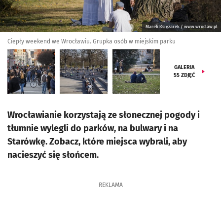
Marek Księżarek / www.wroclaw.pl
Ciepły weekend we Wrocławiu. Grupka osób w miejskim parku
GALERIA
55
ZDJĘĆ
Wrocławianie korzystają ze słonecznej pogody i
tłumnie wylegli do parków, na bulwary i na
Starówkę. Zobacz, które miejsca wybrali, aby
nacieszyć się słońcem.
REKLAMA