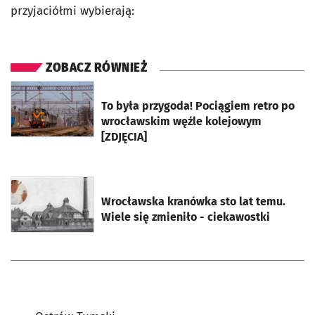
przyjaciółmi wybierają:
ZOBACZ RÓWNIEŻ
otworzy się w nowej karcie
To była przygoda! Pociągiem retro po
wrocławskim węźle kolejowym
[ZDJĘCIA]
otworzy się w nowej karcie
Wrocławska kranówka sto lat temu.
Wiele się zmieniło - ciekawostki