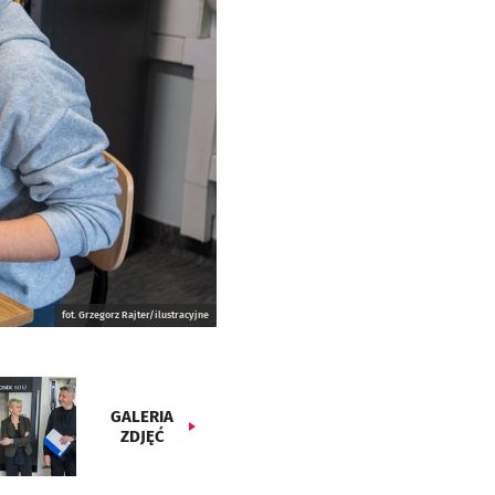
fot. Grzegorz Rajter/ilustracyjne
GALERIA
ZDJĘĆ