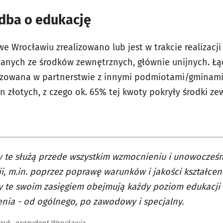
 dba o edukację
 we Wrocławiu zrealizowano lub jest w trakcie realizacj
anych ze środków zewnętrznych, głównie unijnych. Łąc
lizowana w partnerstwie z innymi podmiotami/gminami)
n złotych, z czego ok. 65% tej kwoty pokryły środki ze
y te służą przede wszystkim wzmocnieniu i unowocześn
i, m.in. poprzez poprawę warunków i jakości kształceni
y te swoim zasięgiem obejmują każdy poziom edukacji o
enia - od ogólnego, po zawodowy i specjalny.
tryk, prezydent Wrocławia