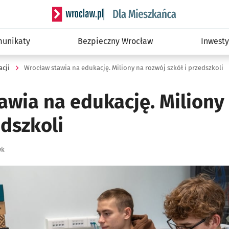
Serwis informacyjny wroclaw.pl podserwis: Dla
unikaty
Bezpieczny Wrocław
Inwesty
acji
Wrocław stawia na edukację. Miliony na rozwój szkół i przedszkoli
awia na edukację. Miliony
edszkoli
yk
ię