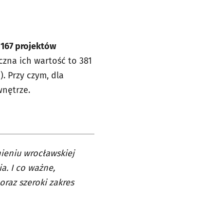
i
167 projektów
zna ich wartość to 381
. Przy czym, dla
wnętrze.
ieniu wrocławskiej
a. I co ważne,
raz szeroki zakres