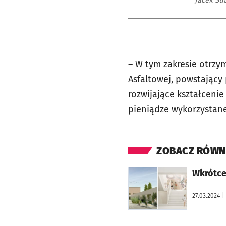
– W tym zakresie otrzy
Asfaltowej, powstający 
rozwijające kształceni
pieniądze wykorzystane
ZOBACZ RÓWN
otworzy się w nowej karcie
Wkrótce
27.03.2024
|