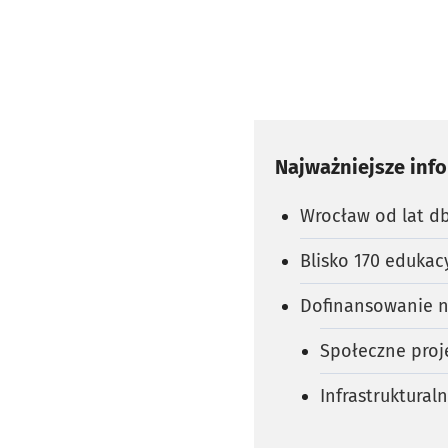
Najważniejsze inf
Wrocław od lat d
Blisko 170 eduka
Dofinansowanie n
Społeczne proj
Infrastruktural