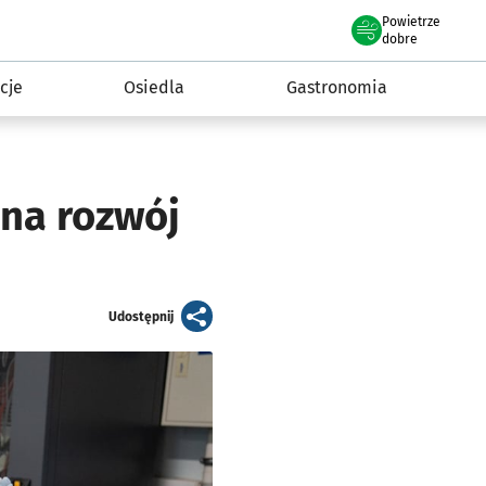
Powietrze
we Wrocławiu
 mieszkańca
dobre
cje
Osiedla
Gastronomia
 na rozwój
artykuł
Udostępnij