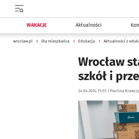
Menu główne portalu wroclaw.pl
WAKACJE
Aktualności
Kom
wroclaw.pl
Dla mieszkańca
Edukacja
Aktualności z eduk
Wrocław st
szkół i prz
Data publikacji:
Autor:
24.04.2024 15:55 |
Paulina Krawcz
Kliknij, aby zobaczyć galer
Kliknij, aby powiększyć