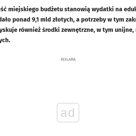
ęść miejskiego budżetu stanowią wydatki na eduk
dało ponad 9,1 mld złotych, a potrzeby w tym zak
skuje również środki zewnętrzne, w tym unijne, 
ych.
REKLAMA
ad