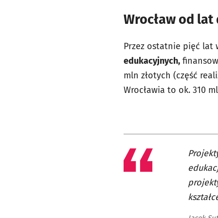
Wrocław od lat
Przez ostatnie pięć lat
edukacyjnych,
finansow
mln złotych (część rea
Wrocławia to ok. 310 ml
Projekt
edukacj
projekt
kształc
Jacek Su