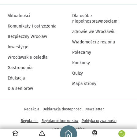
Aktualności
Dla osób z
niepełnosprawnościami
Komunikaty i ostrzeżenia
Zdrowie we Wrocławiu
Bezpieczny Wrocław
Wiadomości z regionu
Inwestycje
Polecamy
Wrocławskie osiedla
Konkursy
Gastronomia
Quizy
Edukacja
Mapa strony
Dla seniorów
Inne informacje
Redakcja
Deklaracja dostępności
Newsletter
Regulamin
Regulamin konkursów
Polityka prywatności
Strona główna - wroclaw.pl
Ustawienia cookies