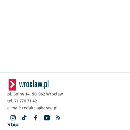
pl. Solny 14,
50-062
Wrocław
tel. 71 776 71 42
e-mail:
redakcja@araw.pl