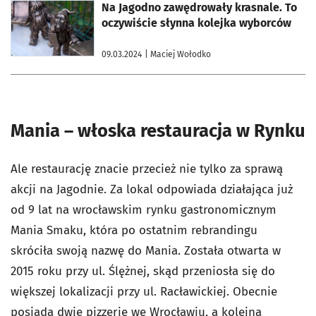
otworzy się w nowej karcie
Na Jagodno zawędrowały krasnale. To
oczywiście słynna kolejka wyborców
09.03.2024
| Maciej Wołodko
Mania – włoska restauracja w Rynku
Ale restaurację znacie przecież nie tylko za sprawą
akcji na Jagodnie. Za lokal
odpowiada działająca już
od 9 lat na wrocławskim rynku
gastronomicznym
Mania Smaku, która po ostatnim rebrandingu
skróciła
swoją nazwę do Mania. Z
ostała otwarta w
2015 roku przy ul. Ślężnej, skąd przeniosła
się do
większej lokalizacji przy ul. Racławickiej. Obecnie
posiada dwie
pizzerie we Wrocławiu, a kolejna