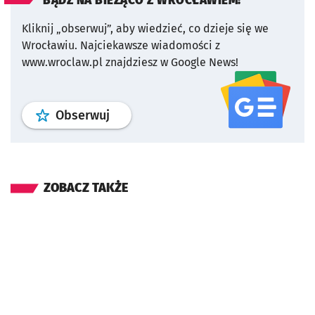
BĄDŹ NA BIEŻĄCO Z WROCŁAWIEM!
Kliknij „obserwuj”, aby wiedzieć, co dzieje się we
Wrocławiu.
Najciekawsze wiadomości z
www.wroclaw.pl znajdziesz w Google News!
profil
google news
serwisu wroclaw
Obserwuj
ZOBACZ TAKŻE