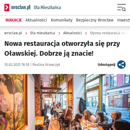
Serwis informacyjny wroclaw.pl podserwis: Dla mieszkańca
Menu
WAKACJE
Aktualności
Komunikaty
Bezpieczny Wrocław
Inwest
wroclaw.pl
Dla mieszkańca
Aktualności
Słynna restauracja ma no
Nowa restauracja otworzyła się przy
Oławskiej. Dobrze ją znacie!
Data publikacji:
Autor:
artykuł
10.02.2025 18:18 |
Paulina Krawczyk
Udostępnij
Kliknij, aby zobaczyć galerię