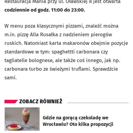
Restauracja Mania przy ul. Oławskiej 8 jest otwarta
codziennie od godz. 11:00 do 23:00.
W
menu poza klasycznymi pizzami, znaleźć można
m.in. pizzę Alla
Rusałka z nadzieniem pierogów
ruskich. Natomiast karta makaronów obejmie
pozycje
standardowe w tym: spaghettti carbonara czy
tagliatelle b
olognese, ale także coś innego, jak np.
carbonara turbo ze świeżymi truflami. Sprawdźcie
sami.
ZOBACZ RÓWNIEŻ
otworzy się w nowej karcie
Gdzie na gorącą czekoladę we
Wrocławiu? Oto kilka propozycji