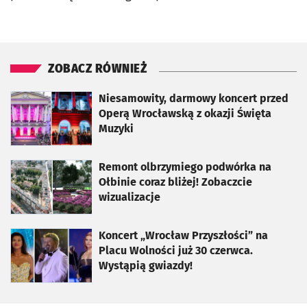
ZOBACZ RÓWNIEŻ
otworzy się w nowej karcie
Niesamowity, darmowy koncert przed
Operą Wrocławską z okazji Święta
Muzyki
otworzy się w nowej karcie
Remont olbrzymiego podwórka na
Ołbinie coraz bliżej! Zobaczcie
wizualizacje
otworzy się w nowej karcie
Koncert „Wrocław Przyszłości” na
Placu Wolności już 30 czerwca.
Wystąpią gwiazdy!