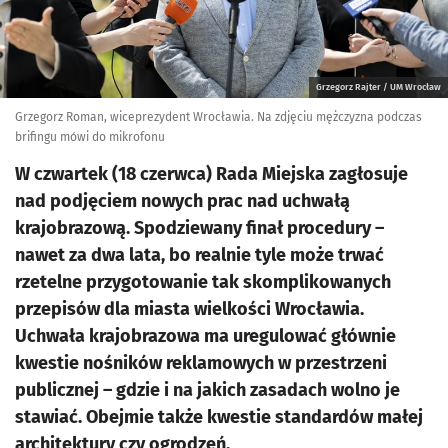
Grzegorz Rajter / UM Wrocław
Grzegorz Roman, wiceprezydent Wrocławia. Na zdjęciu mężczyzna podczas
brifingu mówi do mikrofonu
W czwartek (18 czerwca) Rada Miejska zagłosuje
nad podjęciem nowych prac nad uchwałą
krajobrazową. Spodziewany finał procedury –
nawet za dwa lata, bo realnie tyle może trwać
rzetelne przygotowanie tak skomplikowanych
przepisów dla miasta wielkości Wrocławia.
Uchwała krajobrazowa ma uregulować głównie
kwestie nośników reklamowych w przestrzeni
publicznej – gdzie i na jakich zasadach wolno je
stawiać. Obejmie także kwestie standardów małej
architektury czy ogrodzeń.