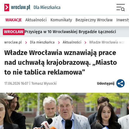
Serwis informacyjny wroclaw.pl podserwis: Dla mieszkańca
Menu
WAKACJE
Aktualności
Komunikaty
Bezpieczny Wrocław
Inwest
WROCŁAW
Przysięga w 10 Wrocławskiej Brygadzie Łączności
wroclaw.pl
Dla mieszkańca
Aktualności
Władze Wrocławia wznaw
Władze Wrocławia wznawiają prace
nad uchwałą krajobrazową. „Miasto
to nie tablica reklamowa”
Data publikacji:
Autor:
artykuł
17.06.2026 16:07 |
Tomasz Wysocki
Udostępnij
Kliknij, aby powiększyć