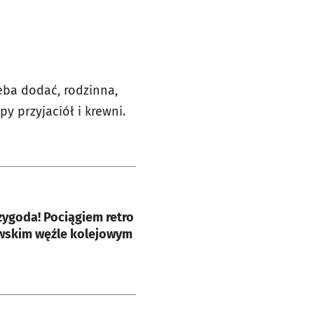
eba dodać, rodzinna,
y przyjaciół i krewni.
e
zygoda! Pociągiem retro
wskim węźle kolejowym