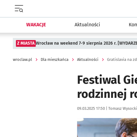
Menu główne portalu wroclaw.pl
WAKACJE
Aktualności
Kom
Z MIASTA
Wrocław na weekend 7-9 sierpnia 2026 r. [WYDARZ
wroclaw.pl
Dla mieszkańca
Aktualności
Gratislavia na z
Festiwal Gi
rodzinnej r
Data publikacji:
Autor:
09.03.2025 17:50 |
Tomasz Wysock
Kliknij, aby zobaczyć galer