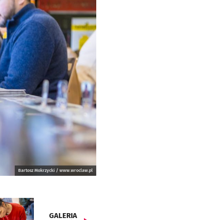
Bartosz Mokrzycki / www.wroclaw.pl
GALERIA