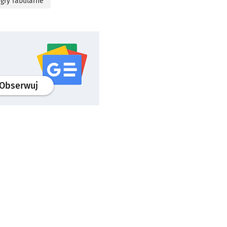
gry fabularne
profil
google news
serwisu wroclaw.pl
Obserwuj