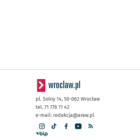
pl. Solny 14,
50-062
Wrocław
tel. 71 776 71 42
e-mail:
redakcja@araw.pl