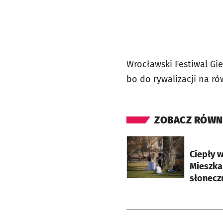
Wrocławski Festiwal Gi
bo do rywalizacji na r
ZOBACZ RÓWN
otworzy się w nowej ka
Ciepły 
Mieszka
słonecz