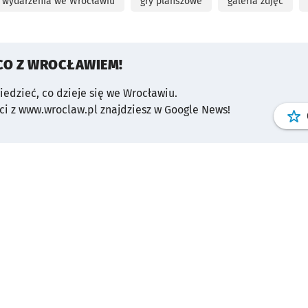
wydarzenia we Wrocławiu
gry planszowe
galeria zdjęć
CO Z WROCŁAWIEM!
wiedzieć, co dzieje się we Wrocławiu.
i z www.wroclaw.pl znajdziesz w Google News!