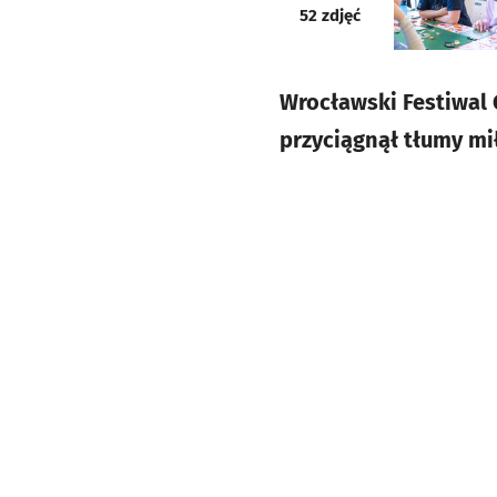
galeria
52
zdjęć
Wrocławski Festiwal G
przyciągnął tłumy mi