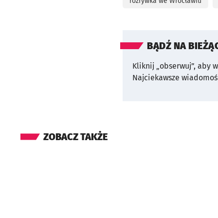
rozrywka we Wrocławiu
BĄDŹ NA BIEŻĄ
Kliknij „obserwuj”, aby 
Najciekawsze wiadomośc
ZOBACZ TAKŻE