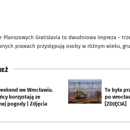
er Planszowych Gratislavia to dwudniowa impreza – trz
ównych prawach przystępują osoby w różnym wieku, grup
IEŻ
rcie
otworzy się w nowej karci
weekend we Wrocławiu.
To była pr
ńcy korzystają ze
po wrocła
nej pogody | Zdjęcia
[ZDJĘCIA]