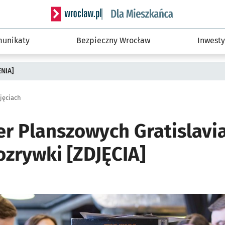
Serwis informacyjny wroclaw.pl podserwis: Dla
unikaty
Bezpieczny Wrocław
Inwesty
ENIA]
djęciach
er Planszowych Gratislavi
ozrywki [ZDJĘCIA]
i
ię