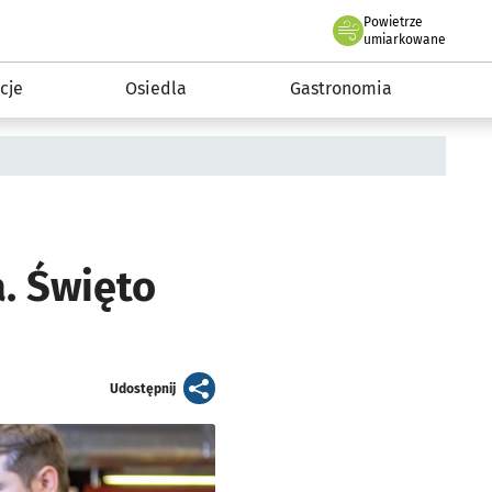
Powietrze
we Wrocławiu
 mieszkańca
umiarkowane
cje
Osiedla
Gastronomia
a. Święto
artykuł
Udostępnij