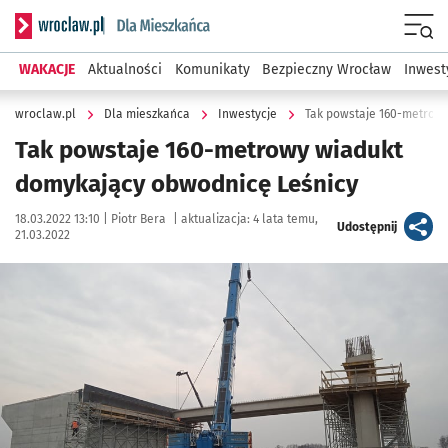
Serwis informacyjny wroclaw.pl podserwis: Dla mieszkańca
Menu
WAKACJE
Aktualności
Komunikaty
Bezpieczny Wrocław
Inwest
wroclaw.pl
Dla mieszkańca
Inwestycje
Tak powstaje 160-metrow
Tak powstaje 160-metrowy wiadukt
domykający obwodnicę Leśnicy
Data publikacji:
Autor:
18.03.2022 13:10 |
Piotr Bera
|
aktualizacja:
4 lata temu,
artykuł
Udostępnij
21.03.2022
Kliknij, aby zobaczyć galerię
Kliknij, aby powiększyć