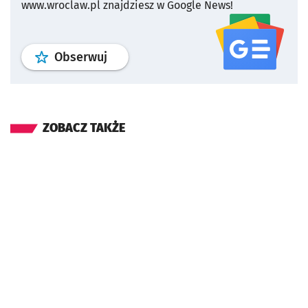
www.wroclaw.pl znajdziesz w Google News!
profil
google news
serwisu wroclaw
Obserwuj
ZOBACZ TAKŻE