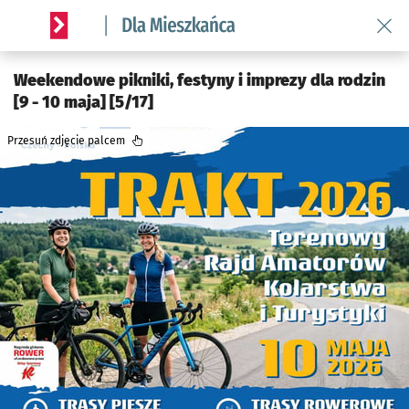
Wróć 
Serwis informacyjny wroclaw.pl podserwis: Dla mieszkańca
Weekendowe pikniki, festyny i imprezy dla rodzin
[9 - 10 maja] [5/17]
Przesuń zdjęcie palcem