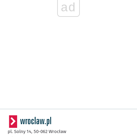
ad
pl. Solny 14,
50-062
Wrocław