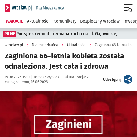
Serwis informacyjny wroclaw.pl podserwis: Dla mieszkańca
Menu
WAKACJE
Aktualności
Komunikaty
Bezpieczny Wrocław
Inwest
PILNE
Początek remontu i zmiana ruchu na ul. Gajowickiej
wroclaw.pl
Dla mieszkańca
Aktualności
Zaginiona 66-letnia kobie
Zaginiona 66-letnia kobieta została
odnaleziona. Jest cała i zdrowa
Data publikacji:
Autor:
15.06.2026 15:32 |
Tomasz Wysocki
|
aktualizacja:
2
artykuł
Udostępnij
miesiące temu, 16.06.2026
Kliknij, aby powiększyć