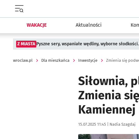
Menu główne portalu wroclaw.pl
WAKACJE
Aktualności
Kom
Z MIASTA
Pyszne sery, wspaniałe wędliny, wyborne słodkości.
wroclaw.pl
Dla mieszkańca
Inwestycje
Zmienia się pod
Siłownia, p
Zmienia si
Kamiennej
Data publikacji:
Autor:
15.07.2025 11:45 |
Nadia Szagdaj
Kliknij, aby powiększyć