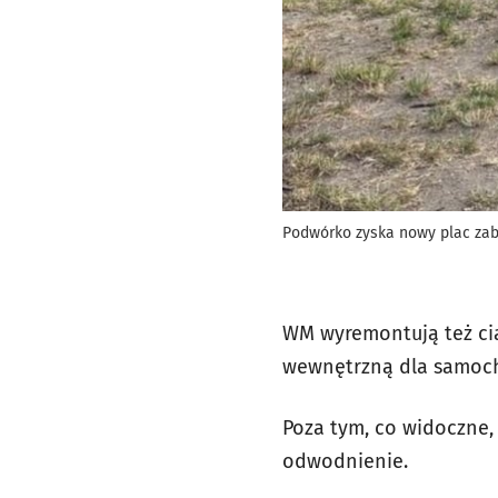
Podwórko zyska nowy plac zab
WM wyremontują też ciąg
wewnętrzną dla samoc
Poza tym, co widoczne,
odwodnienie.