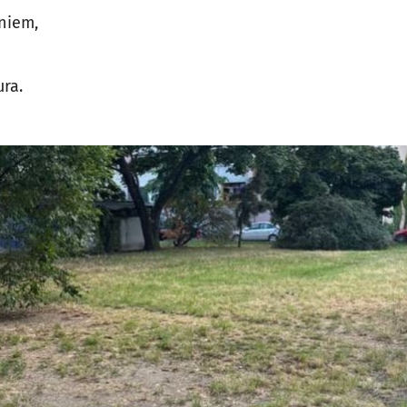
niem,
ra.