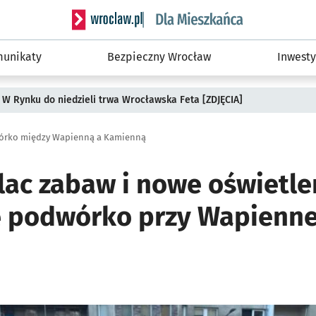
Serwis informacyjny wroclaw.pl podserwis: Dla
unikaty
Bezpieczny Wrocław
Inwesty
 W Rynku do niedzieli trwa Wrocławska Feta [ZDJĘCIA]
wórko między Wapienną a Kamienną
lac zabaw i nowe oświetle
ę podwórko przy Wapiennej