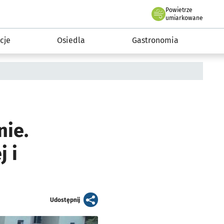
Powietrze
we Wrocławiu
 mieszkańca
umiarkowane
cje
Osiedla
Gastronomia
nie.
 i
artykuł
Udostępnij