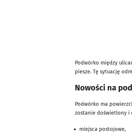
Podwórko między ulicam
piesze. Tę sytuację od
Nowości na po
Podwórko ma powierzchn
zostanie doświetlony i
miejsca postojowe,