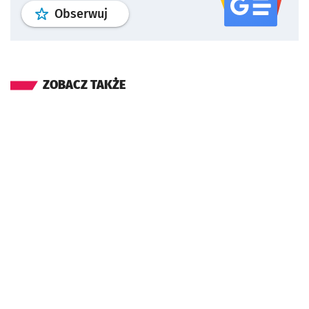
profil
google news
serwisu wroclaw
Obserwuj
ZOBACZ TAKŻE