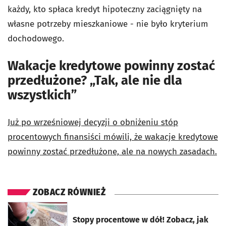
każdy, kto spłaca kredyt hipoteczny zaciągnięty na
własne potrzeby mieszkaniowe - nie było kryterium
dochodowego.
Wakacje kredytowe powinny zostać
przedłużone? „Tak, ale nie dla
wszystkich”
Już po wrześniowej decyzji o obniżeniu stóp
procentowych finansiści mówili, że wakacje kredytowe
powinny zostać przedłużone, ale na nowych zasadach.
ZOBACZ RÓWNIEŻ
otworzy się w nowej karcie
Stopy procentowe w dół! Zobacz, jak