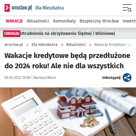
Serwis informacyjny wroclaw.pl podserwis: Dla mieszkańca
Menu
WAKACJE
Aktualności
Komunikaty
Bezpieczny Wrocław
Inwest
UWAGA!
Utrudnienia na skrzyżowaniu Ślężnej i Wiśniowej
wroclaw.pl
Dla mieszkańca
Aktualności
Wakacje kredytowe będą p
Wakacje kredytowe będą przedłużone
do 2024 roku! Ale nie dla wszystkich
Data publikacji:
Autor:
artykuł
05.10.2023 15:58 |
Bartosz Moch
Udostępnij
Kliknij, aby powiększyć