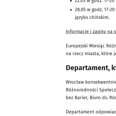
22.05 w godz. 17-2
28.05 w godz. 17-2
języku chińskim.
Informacje i zapisy na 
Europejski Miesiąc Róż
na rzecz miasta, które 
Departament, k
Wrocław konsekwentnie 
Różnorodności Społeczn
bez Barier, Biuro ds. R
Departament odpowiada 