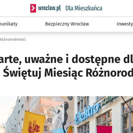
Serwis informacyjny wroclaw.pl podserwis: Dla
unikaty
Bezpieczny Wrocław
Inwesty
 Różnorodności
arte, uważne i dostępne d
. Świętuj Miesiąc Różnoro