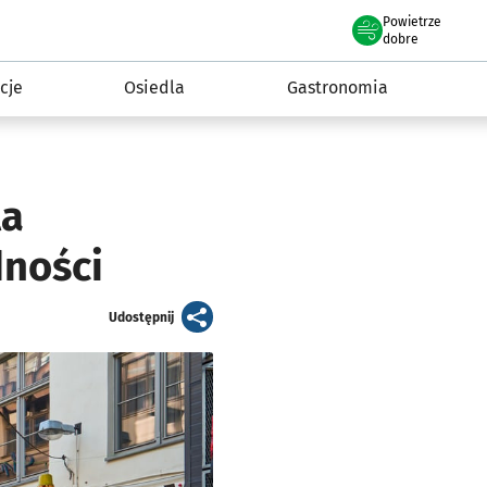
Powietrze
we Wrocławiu
 mieszkańca
dobre
cje
Osiedla
Gastronomia
la
dności
artykuł
Udostępnij