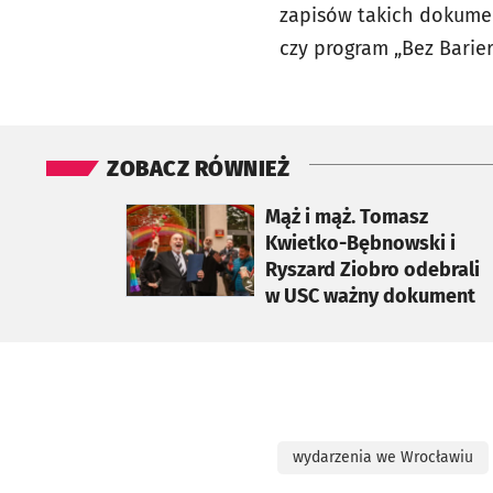
zapisów takich dokumen
czy program „Bez Barie
ZOBACZ RÓWNIEŻ
otworzy się w nowej karcie
Mąż i mąż. Tomasz
Kwietko-Bębnowski i
Ryszard Ziobro odebrali
w USC ważny dokument
wydarzenia we Wrocławiu