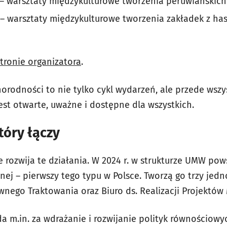
0 – warsztaty międzykulturowe tworzenia peruwiańskich
0 – warsztaty międzykulturowe tworzenia zakładek z h
stronie organizatora
.
norodności to nie tylko cykl wydarzeń, ale przede wszy
jest otwarte, uważne i dostępne dla wszystkich.
tóry łączy
rozwija te działania. W 2024 r. w strukturze UMW po
ej – pierwszy tego typu w Polsce. Tworzą go trzy jedn
ównego Traktowania oraz Biuro ds. Realizacji Projektó
m.in. za wdrażanie i rozwijanie polityk równościowyc