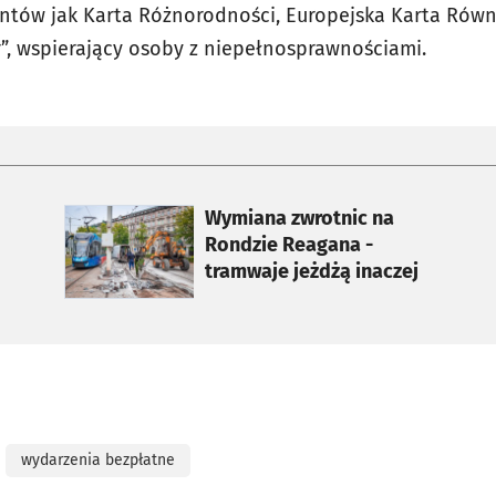
tów jak Karta Różnorodności, Europejska Karta Równ
r”, wspierający osoby z niepełnosprawnościami.
otworzy się w nowej karcie
Wymiana zwrotnic na
Rondzie Reagana -
tramwaje jeżdżą inaczej
wydarzenia bezpłatne