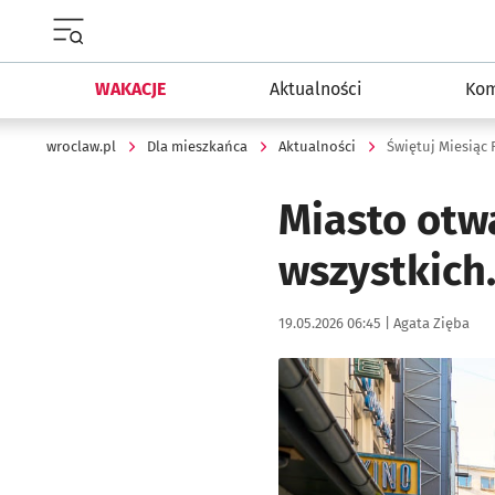
Menu główne portalu wroclaw.pl
WAKACJE
Aktualności
Kom
wroclaw.pl
Dla mieszkańca
Aktualności
Świętuj Miesiąc
Miasto otw
wszystkich
Data publikacji:
Autor:
19.05.2026 06:45 |
Agata Zięba
Kliknij, aby powiększyć