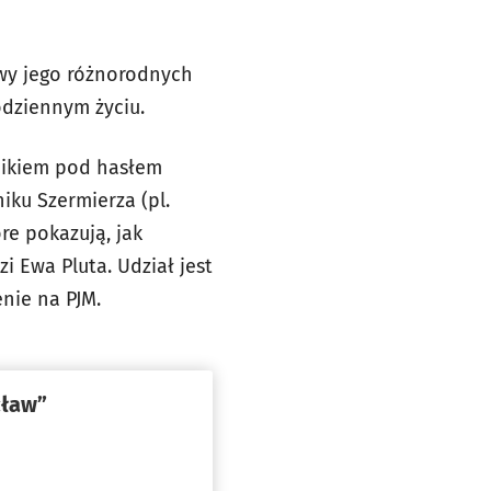
ywy jego różnorodnych
odziennym życiu.
nikiem pod hasłem
iku Szermierza (pl.
re pokazują, jak
 Ewa Pluta. Udział jest
nie na PJM.
cław”