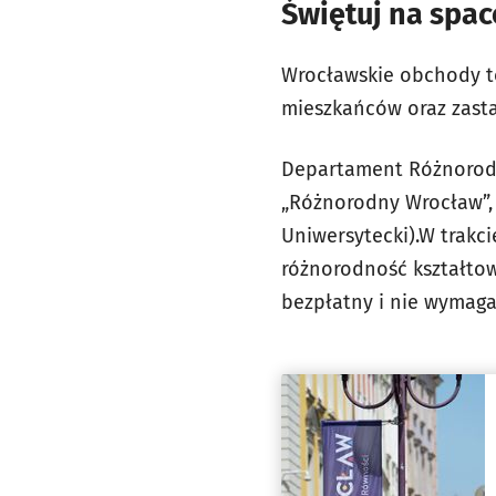
Świętuj na spa
Wrocławskie obchody to
mieszkańców oraz zasta
Departament Różnorodn
„Różnorodny Wrocław”, k
Uniwersytecki).W trakci
różnorodność kształtow
bezpłatny i nie wymaga