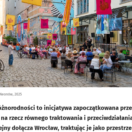
 Neonów, 2025
óżnorodności to inicjatywa zapoczątkowana prz
 na rzecz równego traktowania i przeciwdziałani
jny dołącza Wrocław, traktując je jako przestrz