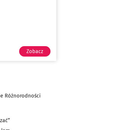
Zobacz
ie Różnorodności
czać”