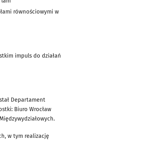
 lam
asłami równościowymi w
stkim impuls do działań
wstał Departament
ostki: Biuro Wrocław
w Międzywydziałowych.
h, w tym realizację