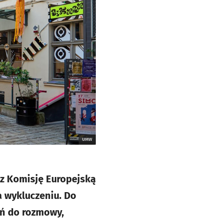
UMW
ez Komisję Europejską
a wykluczeniu. Do
eń do rozmowy,