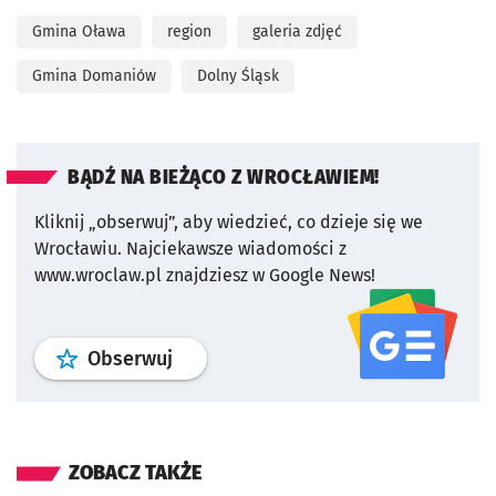
Gmina Oława
region
galeria zdjęć
Gmina Domaniów
Dolny Śląsk
BĄDŹ NA BIEŻĄCO Z WROCŁAWIEM!
Kliknij „obserwuj”, aby wiedzieć, co dzieje się we
Wrocławiu.
Najciekawsze wiadomości z
www.wroclaw.pl znajdziesz w Google News!
profil
google news
serwisu wroclaw
Obserwuj
ZOBACZ TAKŻE