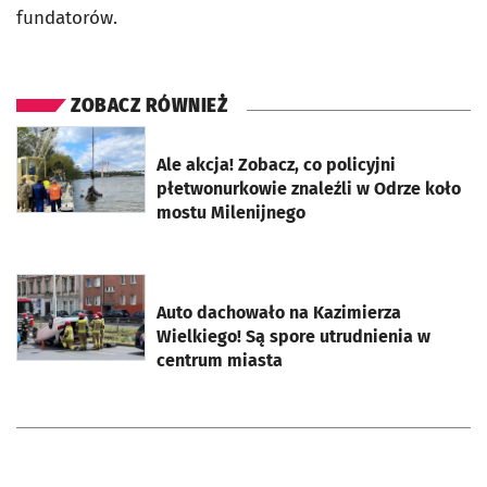
fundatorów.
ZOBACZ RÓWNIEŻ
otworzy się w nowej karcie
Ale akcja! Zobacz, co policyjni
płetwonurkowie znaleźli w Odrze koło
mostu Milenijnego
otworzy się w nowej karcie
Auto dachowało na Kazimierza
Wielkiego! Są spore utrudnienia w
centrum miasta