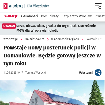
Serwis informacyjny wroclaw.pl podserwis: Dla mieszkańca
Menu
WAKACJE
Aktualności
Komunikaty
Bezpieczny Wrocław
Inwest
UWAGA!
Burza, ulewa, wiatr, grad, a do tego upał. Ostrzeżenie
IMGW dla Wrocławia i okolic
wroclaw.pl
Dla mieszkańca
Wiadomości z regionu
Powstaje nowy posterunek policji w
Domaniowie. Będzie gotowy jeszcze w
tym roku
Data publikacji:
Autor:
artykuł
14.06.2023 19:17 |
Tomasz Wysocki
Udostępnij
Kliknij, aby zobaczyć galerię