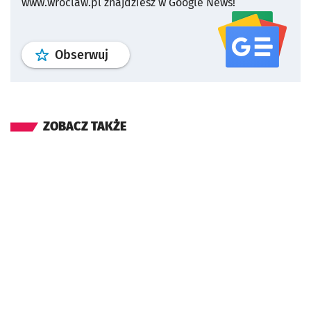
www.wroclaw.pl znajdziesz w Google News!
profil
google news
serwisu wroclaw
Obserwuj
ZOBACZ TAKŻE