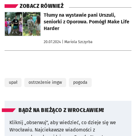
ZOBACZ RÓWNIEŻ
otworzy się w nowej karcie
Tłumy na wystawie pani Urszuli,
seniorki z Oporowa. Pomógł Make Life
Harder
20.07.2024
| Mariola Szczyrba
upał
ostrzeżenie imgw
pogoda
BĄDŹ NA BIEŻĄCO Z WROCŁAWIEM!
Kliknij „obserwuj”, aby wiedzieć, co dzieje się we
Wrocławiu.
Najciekawsze wiadomości z