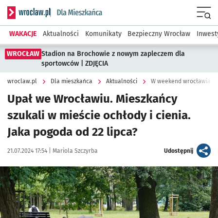
Serwis informacyjny wroclaw.pl podserwis: Dla mieszkańca
Menu
WAKACJE
Aktualności
Komunikaty
Bezpieczny Wrocław
Inwest
WROCŁAW
Stadion na Brochowie z nowym zapleczem dla
sportowców | ZDJĘCIA
wroclaw.pl
Dla mieszkańca
Aktualności
W weekend wrocławianie s
Upał we Wrocławiu. Mieszkańcy
szukali w mieście ochłody i cienia.
Jaka pogoda od 22 lipca?
Data publikacji:
Autor:
artykuł
21.07.2024 17:54 |
Mariola Szczyrba
Udostępnij
Kliknij, aby zobaczyć galerię