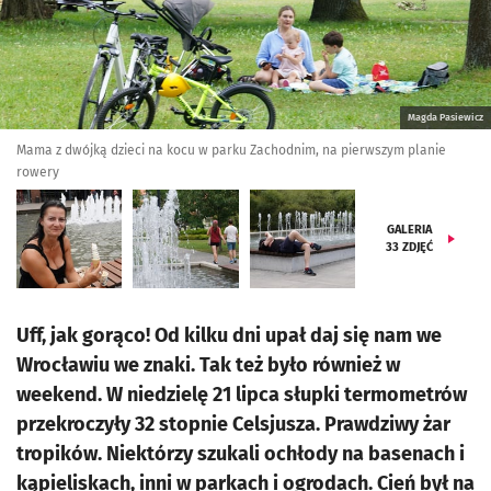
Magda Pasiewicz
Mama z dwójką dzieci na kocu w parku Zachodnim, na pierwszym planie
rowery
GALERIA
33
ZDJĘĆ
Uff, jak gorąco! Od kilku dni upał daj się nam we
Wrocławiu we znaki. Tak też było również w
weekend. W niedzielę 21 lipca słupki termometrów
przekroczyły 32 stopnie Celsjusza. Prawdziwy żar
tropików. Niektórzy szukali ochłody na basenach i
kąpieliskach, inni w parkach i ogrodach. Cień był na