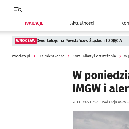
Menu główne portalu wroclaw.pl
WAKACJE
Aktualności
Kom
WROCŁAW
Dwie kolizje na Powstańców Śląskich | ZDJĘCIA
wroclaw.pl
Dla mieszkańca
Komunikaty i ostrzeżenia
W poniedzia
IMGW i ale
Data publikacji:
Autor:
20.06.2022 07:24 |
Redakcja www.w
Kliknij, aby powiększyć