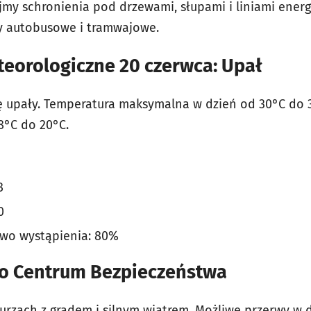
jmy schronienia pod drzewami, słupami i liniami energ
ty autobusowe i tramwajowe.
teorologiczne 20 czerwca: Upał
ię upały. Temperatura maksymalna w dzień od 30°C do 
8°C do 20°C.
8
0
wo wystąpienia:
80%
o Centrum Bezpieczeństwa
burzach z gradem i silnym wiatrem. Możliwe przerwy w 