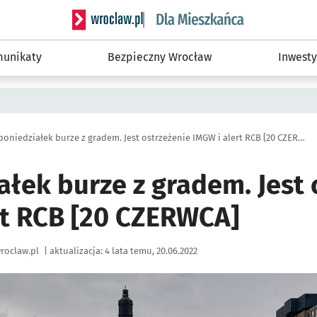
Serwis informacyjny wroclaw.pl podserwis: Dla
unikaty
Bezpieczny Wrocław
Inwesty
W poniedziałek burze z gradem. Jest ostrzeżenie IMGW i alert RCB [20 CZERWCA]
łek burze z gradem. Jest 
rt RCB [20 CZERWCA]
roclaw.pl
|
aktualizacja:
4 lata temu, 20.06.2022