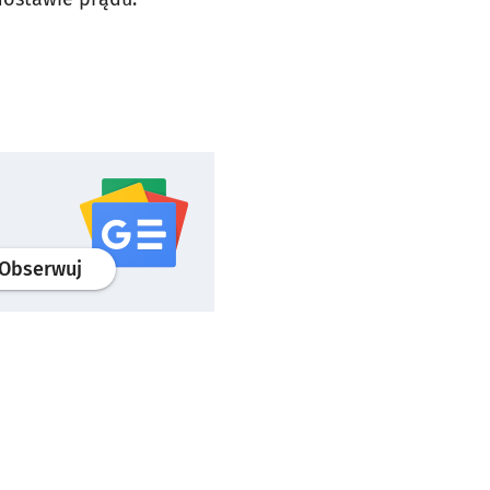
profil
google news
serwisu wroclaw.pl
Obserwuj