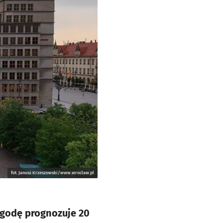
fot. Janusz Krzeszowski/www.wroclaw.pl
ogodę prognozuje 20