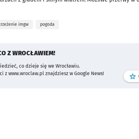
trzeżenie imgw
pogoda
CO Z WROCŁAWIEM!
wiedzieć, co dzieje się we Wrocławiu.
i z www.wroclaw.pl znajdziesz w Google News!