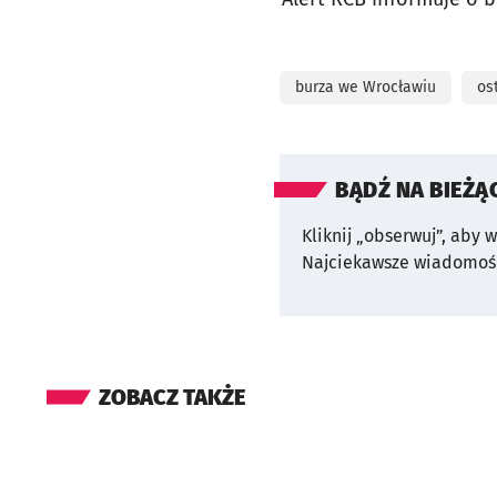
burza we Wrocławiu
os
BĄDŹ NA BIEŻĄ
Kliknij „obserwuj”, aby 
Najciekawsze wiadomośc
ZOBACZ TAKŻE