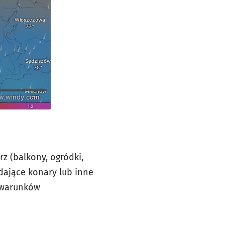
z (balkony, ogródki,
ające konary lub inne
o warunków