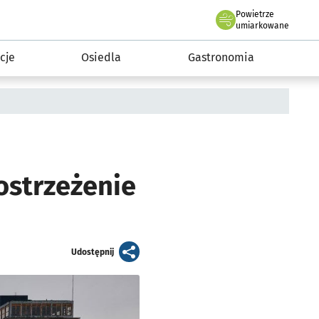
Powietrze
we Wrocławiu
 mieszkańca
umiarkowane
cje
Osiedla
Gastronomia
ostrzeżenie
artykuł
Udostępnij