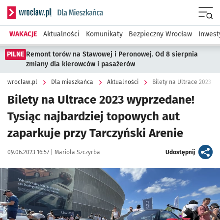
Serwis informacyjny wroclaw.pl podserwis: Dla mieszkańca
Menu
WAKACJE
Aktualności
Komunikaty
Bezpieczny Wrocław
Inwest
PILNE
Remont torów na Stawowej i Peronowej. Od 8 sierpnia
zmiany dla kierowców i pasażerów
wroclaw.pl
Dla mieszkańca
Aktualności
Bilety na Ultrace 2023 wyprzedane!
Tysiąc najbardziej topowych aut
zaparkuje przy Tarczyński Arenie
Data publikacji:
Autor:
artykuł
09.06.2023 16:57 |
Mariola Szczyrba
Udostępnij
Kliknij, aby zobaczyć galerię