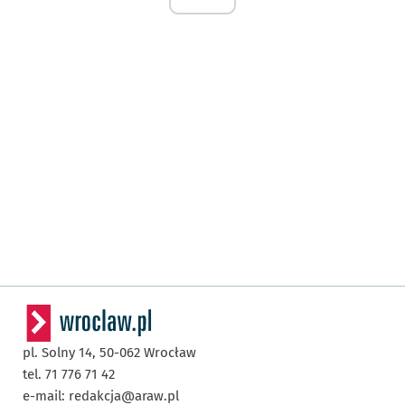
pl. Solny 14,
50-062
Wrocław
tel. 71 776 71 42
e-mail:
redakcja@araw.pl