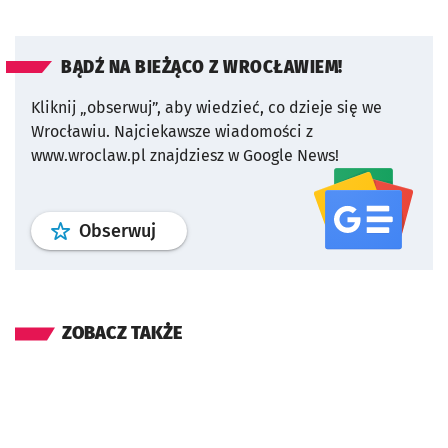
BĄDŹ NA BIEŻĄCO Z WROCŁAWIEM!
Kliknij „obserwuj”, aby wiedzieć, co dzieje się we
Wrocławiu.
Najciekawsze wiadomości z
www.wroclaw.pl znajdziesz w Google News!
profil
google news
serwisu wroclaw
Obserwuj
ZOBACZ TAKŻE