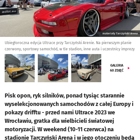
materiały Tarczyński Arena
Ubiegłoroczna edycja Ultrace przy Tarczyński Arenie. Na pierwszym planie
czerwony, sportowy samochód, w tle stadion, inne auta i uczestnicy imprezy
GALERIA
60
ZDJĘĆ
Pisk opon, ryk silników, ponad tysiąc starannie
wyselekcjonowanych samochodów z całej Europy i
pokazy drifftu - przed nami Ultrace 2023 we
Wrocławiu, gratka dla wielbicieli światowej
motoryzacji. W weekend (10-11 czerwca) na
stadionie Tarczyński Arena i w jego otoczeniu będą