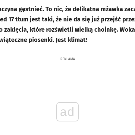
aczyna gęstnieć. To nic, że delikatna mżawka zac
d 17 tłum jest taki, że nie da się już przejść prz
 zaklęcia, które rozświetli wielką choinkę. Woka
iąteczne piosenki. Jest klimat!
REKLAMA
ad