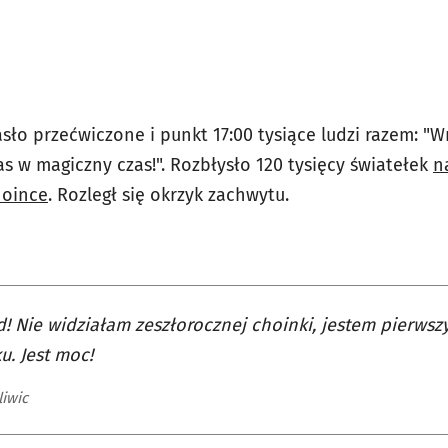
hasło przećwiczone i punkt 17:00 tysiące ludzi razem: "
as w magiczny czas!". Rozbłysło 120 tysięcy światełek
n
hoince
. Rozległ się okrzyk zachwytu.
d! Nie widziałam zeszłorocznej choinki, jestem pierws
u. Jest moc!
liwic