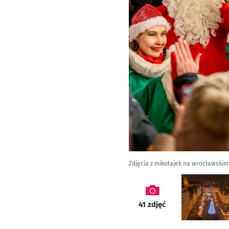
Zdjęcia z mikołajek na wrocławskim 
galeria
41
zdjęć