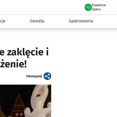
Powietrze
we Wrocławiu
 mieszkańca
dobre
cje
Osiedla
Gastronomia
 zaklęcie i
żenie!
artykuł
Udostępnij