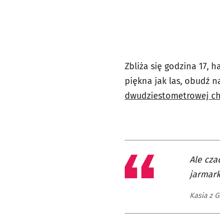
Zbliża się godzina 17, 
piękna jak las, obudź n
dwudziestometrowej c
Ale cza
jarmark
Kasia z G