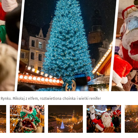
Rynku. Mikołaj z elfem, rozświetlona choinka i wielki renifer