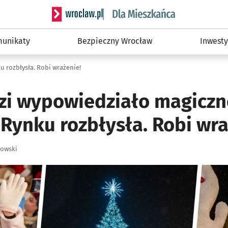
Serwis informacyjny wroclaw.pl podserwis: Dla
unikaty
Bezpieczny Wrocław
Inwesty
 rozbłysła. Robi wrażenie!
zi wypowiedziało magiczne
Rynku rozbłysła. Robi wra
łowski
ię