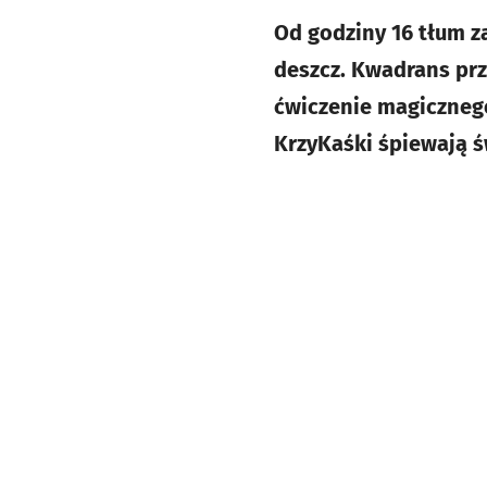
Od godziny 16 tłum z
deszcz. Kwadrans prze
ćwiczenie magicznego
KrzyKaśki śpiewają św