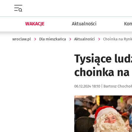
Menu główne portalu wroclaw.pl
WAKACJE
Aktualności
Kom
wroclaw.pl
Dla mieszkańca
Aktualności
Choinka na Rynku
Tysiące lud
choinka na 
Data publikacji:
Autor:
06.12.2024 18:10 |
Bartosz Chocho
Kliknij, aby zobaczyć galer