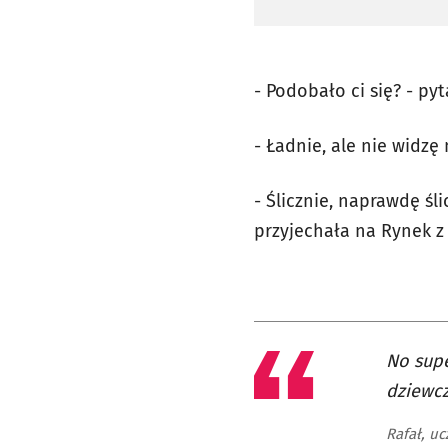
- Podobało ci się? - py
- Ładnie, ale nie widz
- Ślicznie, naprawdę śl
przyjechała na Rynek 
No supe
dziewc
Rafał, u