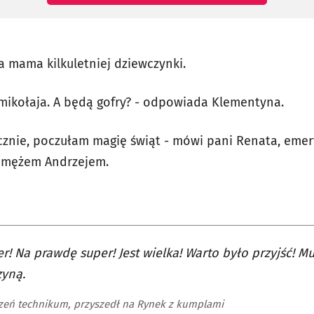
ta mama kilkuletniej dziewczynki.
ę mikołaja. A będą gofry? - odpowiada Klementyna.
icznie, poczułam magię świąt - mówi pani Renata, emer
z mężem Andrzejem.
r! Na prawdę super! Jest wielka! Warto było przyjść! Mus
zyną.
czeń technikum, przyszedł na Rynek z kumplami