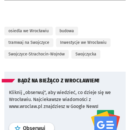
osiedla we Wrocławiu
budowa
tramwaj na Swojczyce
Inwestycje we Wrocławiu
Swojczyce-Strachocin-Wojnów
Swojczycka
BĄDŹ NA BIEŻĄCO Z WROCŁAWIEM!
Kliknij „obserwuj”, aby wiedzieć, co dzieje się we
Wrocławiu.
Najciekawsze wiadomości z
www.wroclaw.pl znajdziesz w Google News!
profil
google news
serwisu wroclaw
Obserwuj