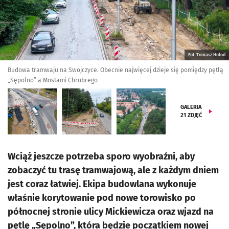
Fot. Tomasz Hołod
Budowa tramwaju na Swojczyce. Obecnie najwięcej dzieje się pomiędzy pętlą
„Sępolno” a Mostami Chrobrego
GALERIA
21
ZDJĘĆ
Wciąż jeszcze potrzeba sporo wyobraźni, aby
zobaczyć tu trasę tramwajową, ale z każdym dniem
jest coraz łatwiej. Ekipa budowlana wykonuje
właśnie korytowanie pod nowe torowisko po
północnej stronie ulicy Mickiewicza oraz wjazd na
pętlę „Sępolno”, która będzie początkiem nowej