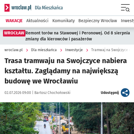
Serwis informacyjny wroclaw.pl podserwis: Dla mieszkańca
Menu
WAKACJE
Aktualności
Komunikaty
Bezpieczny Wrocław
Inwest
WROCŁAW
Remont torów na Stawowej i Peronowej. Od 8 sierpnia
zmiany dla kierowców i pasażerów
wroclaw.pl
Dla mieszkańca
Inwestycje
Tramwaj na Swojczyce nabi
Trasa tramwaju na Swojczyce nabiera
kształtu. Zaglądamy na największą
budowę we Wrocławiu
Data publikacji:
Autor:
artykuł
02.07.2026 09:00 |
Bartosz Chochołowski
Udostępnij
Kliknij, aby zobaczyć galerię