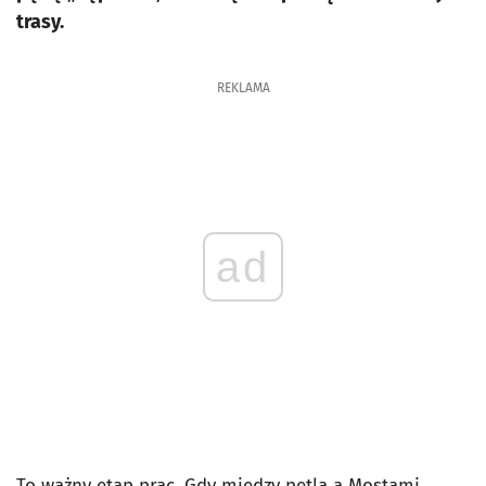
trasy.
REKLAMA
ad
To ważny etap prac. Gdy między pętlą a Mostami