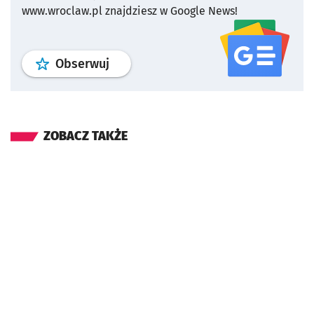
www.wroclaw.pl znajdziesz w Google News!
profil
google news
serwisu wroclaw
Obserwuj
ZOBACZ TAKŻE