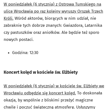
W poniedziałek (6 stycznia) z Ostrowa Tumskiego na
ulice Wrocławia po raz kolejny wyruszy Orszak Trzech
Króli.
Wśród aktorów, biorących w nim udział, nie
zabraknie tych dobrze znanych: Gwiazdora, Latarnika
czy pastuszków oraz aniołków. Ale będzie też sporo
nowych postaci.
Godzina: 12:30
Koncert kolęd w kościele św. Elżbiety
W poniedziałek (6 stycznia)
w kościele św. Elżbiety we
Wrocławiu odbędzie się koncert kolęd.
To doskonała
okazja, by wspólnie z bliskimi przeżyć magiczne
chwile i poczuć świąteczną atmosferę.
Usłyszymy