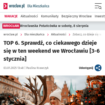
Serwis informacyjny wroclaw.pl podserwis: Dla mieszkańca
Menu
WAKACJE
Aktualności
Komunikaty
Bezpieczny Wrocław
Inwest
WROCŁAW
Wrocławska Potańcówka w sobotę, 8 sierpnia
wroclaw.pl
Dla mieszkańca
Aktualności
Zobacz, co dzieje się w
TOP 6. Sprawdź, co ciekawego dzieje
się w ten weekend we Wrocławiu [3-6
stycznia]
Data publikacji:
Autor:
artykuł
03.01.2025 13:48 |
Paulina Krawczyk
Udostępnij
Kliknij, aby powiększyć