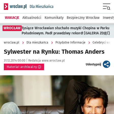
Serwis informacyjny wroclaw.pl podserwis: Dla mieszkańca
Menu
WAKACJE
Aktualności
Komunikaty
Bezpieczny Wrocław
Inwest
WROCŁAW
Tysiące Wrocławian słuchało muzyki Chopina w Parku
Południowym. Padł prawdziwy rekord! [GALERIA ZDJĘĆ}
wroclaw.pl
Dla mieszkańca
Przydatne Informacje
Celebryci we W
Sylwester na Rynku: Thomas Anders
Data publikacji:
Autor:
31.12.2014 00:00 |
Redakcja www.wroclaw.pl
artykuł
Udostępnij
Materiał archiwalny
Kliknij, aby powiększyć