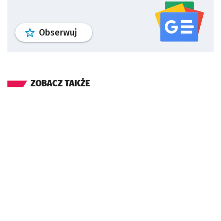
profil
google news
serwisu wroclaw
Obserwuj
ZOBACZ TAKŻE