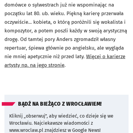
domówce o sylwestrach już nie wspominając na
początku lat 80. ub. wieku. Piękną karierę przerwała
oczywiście... kobieta, o którą poróżnili się wokalista i
kompozytor, a potem poszli każdy w swoją arystyczną
drogę. Od tamtej pory Anders zgromadził własny
repertuar, śpiewa głównie po angielsku, ale wygląda
nie mniej apetycznie niż przed laty.
Więcej o karierze
artysty np. na jego stronie
.
BĄDŹ NA BIEŻĄCO Z WROCŁAWIEM!
Kliknij „obserwuj”, aby wiedzieć, co dzieje się we
Wrocławiu.
Najciekawsze wiadomości z
www.wroclaw.pl znajdziesz w Google News!