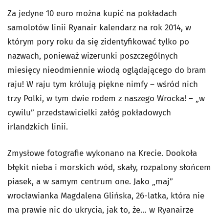
Za jedyne 10 euro można kupić na pokładach
samolotów linii Ryanair kalendarz na rok 2014, w
którym pory roku da się zidentyfikować tylko po
nazwach, ponieważ wizerunki poszczególnych
miesięcy nieodmiennie wiodą oglądającego do bram
raju! W raju tym królują piękne nimfy – wśród nich
trzy Polki, w tym dwie rodem z naszego Wrocka! – „w
cywilu” przedstawicielki załóg pokładowych
irlandzkich linii.
Zmysłowe fotografie wykonano na Krecie. Dookoła
błękit nieba i morskich wód, skały, rozpalony słońcem
piasek, a w samym centrum one. Jako „maj”
wrocławianka Magdalena Glińska, 26-latka, która nie
ma prawie nic do ukrycia, jak to, że… w Ryanairze