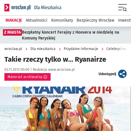
Serwis informacyjny wroclaw.pl podserwis: Dla mieszkańca
Menu
WAKACJE
Aktualności
Komunikaty
Bezpieczny Wrocław
Inwest
Z MIASTA
Bezpłatny koncert Ferajny z Hoovera w niedzielę na
Komuny Paryskiej
wroclaw.pl
Dla mieszkańca
Przydatne Informacje
Celebryci we W
Takie rzeczy tylko w… Ryanairze
Data publikacji:
Autor:
03.11.2013 00:00 |
Redakcja www.wroclaw.pl
artykuł
Udostępnij
Materiał archiwalny
Kliknij, aby powiększyć