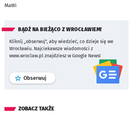
MaWi
BĄDŹ NA BIEŻĄCO Z WROCŁAWIEM!
Kliknij „obserwuj”, aby wiedzieć, co dzieje się we
Wrocławiu.
Najciekawsze wiadomości z
www.wroclaw.pl znajdziesz w Google News!
profil
google news
serwisu wroclaw
Obserwuj
ZOBACZ TAKŻE