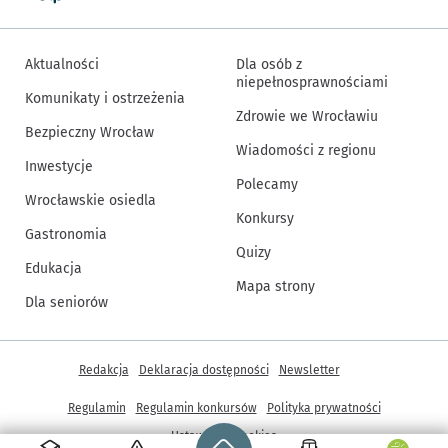
Aktualności
Dla osób z
niepełnosprawnościami
Komunikaty i ostrzeżenia
Zdrowie we Wrocławiu
Bezpieczny Wrocław
Wiadomości z regionu
Inwestycje
Polecamy
Wrocławskie osiedla
Konkursy
Gastronomia
Quizy
Edukacja
Mapa strony
Dla seniorów
Inne informacje
Redakcja
Deklaracja dostępności
Newsletter
Regulamin
Regulamin konkursów
Polityka prywatności
Strona główna - wroclaw.pl
Ustawienia cookies