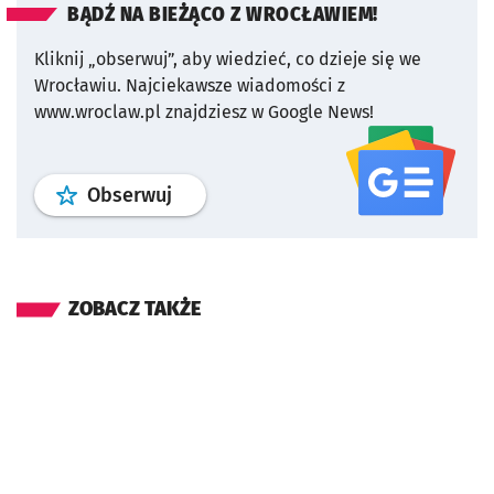
BĄDŹ NA BIEŻĄCO Z WROCŁAWIEM!
Kliknij „obserwuj”, aby wiedzieć, co dzieje się we
Wrocławiu.
Najciekawsze wiadomości z
www.wroclaw.pl znajdziesz w Google News!
profil
google news
serwisu wroclaw
Obserwuj
ZOBACZ TAKŻE