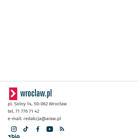
pl. Solny 14,
50-062
Wrocław
tel. 71 776 71 42
e-mail:
redakcja@araw.pl