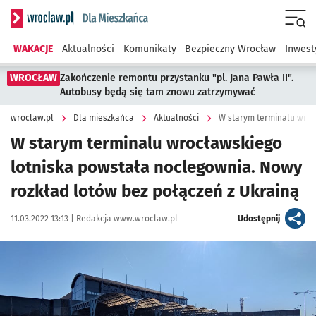
Serwis informacyjny wroclaw.pl podserwis: Dla mieszkańca
Menu
WAKACJE
Aktualności
Komunikaty
Bezpieczny Wrocław
Inwest
WROCŁAW
Zakończenie remontu przystanku "pl. Jana Pawła II".
Autobusy będą się tam znowu zatrzymywać
wroclaw.pl
Dla mieszkańca
Aktualności
W starym terminalu wrocławskiego
lotniska powstała noclegownia. Nowy
rozkład lotów bez połączeń z Ukrainą
Data publikacji:
Autor:
artykuł
11.03.2022 13:13 |
Redakcja www.wroclaw.pl
Udostępnij
Kliknij, aby powiększyć