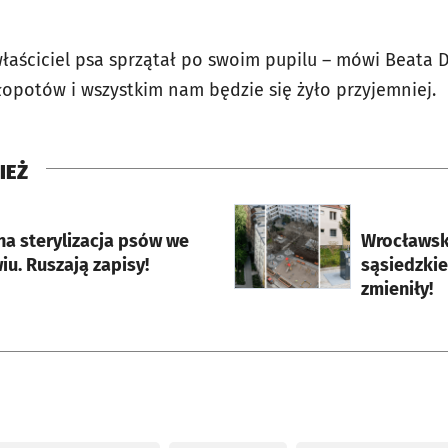
łaściciel psa sprzątał po swoim pupilu – mówi Beata D
opotów i wszystkim nam będzie się żyło przyjemniej.
IEŻ
rcie
otworzy się w nowej karci
na sterylizacja psów we
Wrocławsk
u. Ruszają zapisy!
sąsiedzkie
zmieniły!