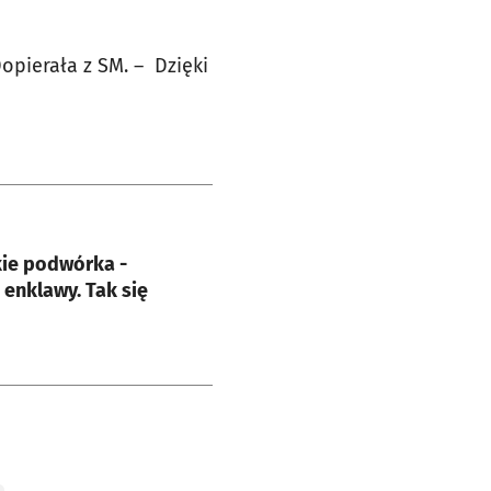
opierała z SM. – Dzięki
e
ie podwórka -
 enklawy. Tak się