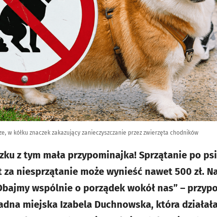
rze, w kółku znaczek zakazujący zanieczyszczanie przez zwierzęta chodników
ązku z tym mała przypominajka! Sprzątanie po ps
t za niesprzątanie może wynieść nawet 500 zł. 
 Dbajmy wspólnie o porządek wokół nas” – przy
dna miejska Izabela Duchnowska, która działał