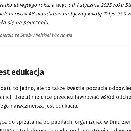
ątku ubiegłego roku, a więc od 1 stycznia 2025 roku St
ielom psów 48 mandatów na łączną kwotę 12tys. 300 z
ło się na pouczeniu.
ierała ze Straży Miejskiej Wrocławia
est edukacja
atu to jedno, ale to także kwestia poczucia odpowiedz
 i ich dzieci) nie chce przecież lawirować wśród odch
atego najważniejsza jest edukacja.
ca do sprzątania po pupilach, organizując w Dniu Ziem
KUPAż – to kolorowa parada, podczas której rozdawan