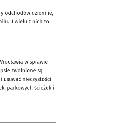
ony odchodów dziennie,
lu. I wielu z nich to
 Wrocławia w sprawie
 psie zwolnione są
i usuwać nieczystości
ek, parkowych ścieżek i
.