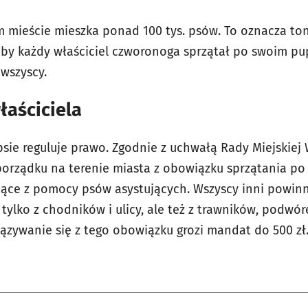
ym mieście mieszka ponad 100 tys. psów. To oznacza t
 by każdy właściciel czworonoga sprzątał po swoim pupi
 wszyscy.
łaściciela
psie reguluje prawo. Zgodnie z uchwałą Rady Miejskiej
 porządku na terenie miasta z obowiązku sprzątania po
jące z pomocy psów asystujących. Wszyscy inni powinn
tylko z chodników i ulicy, ale też z trawników, podwór
iązywanie się z tego obowiązku grozi mandat do 500 zł