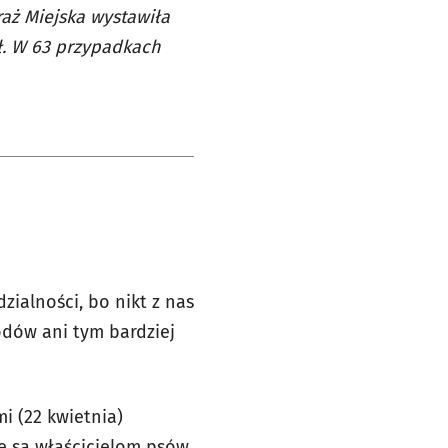
raż Miejska wystawiła
ł. W 63 przypadkach
ialności, bo nikt z nas
odów ani tym bardziej
i (22 kwietnia)
e są właścicielom psów