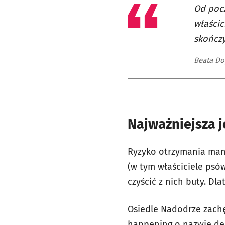
Od pocz
właścic
skończy
Beata Dop
Najważniejsza j
Ryzyko otrzymania mand
(w tym właściciele psów
czyścić z nich buty. Dl
Osiedle Nadodrze zachę
happening o nazwie de