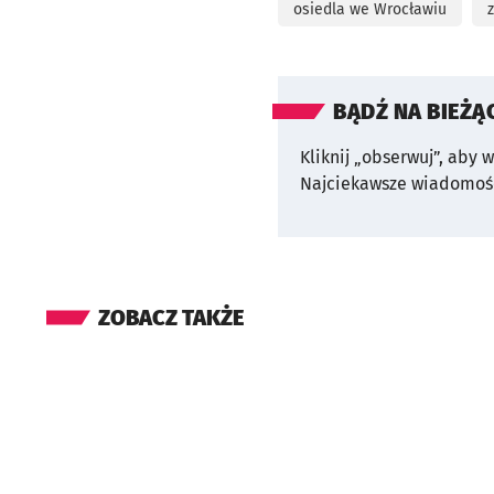
osiedla we Wrocławiu
BĄDŹ NA BIEŻĄ
Kliknij „obserwuj”, aby 
Najciekawsze wiadomośc
ZOBACZ TAKŻE