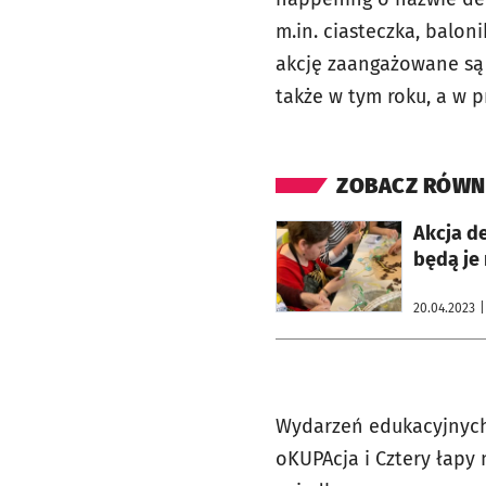
m.in. ciasteczka, balon
akcję zaangażowane są d
także w tym roku, a w p
ZOBACZ RÓWN
otworzy się w nowej karcie
Akcja de
będą je
20.04.2023
|
Wydarzeń edukacyjnych 
oKUPAcja i Cztery łapy