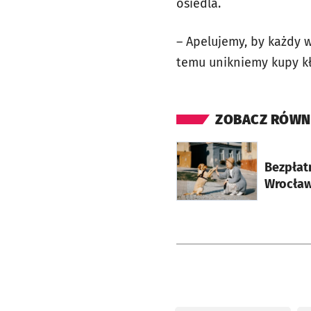
osiedla.
– Apelujemy, by każdy w
temu unikniemy kupy kł
ZOBACZ RÓWN
otworzy się w nowej ka
Bezpłat
Wrocławi