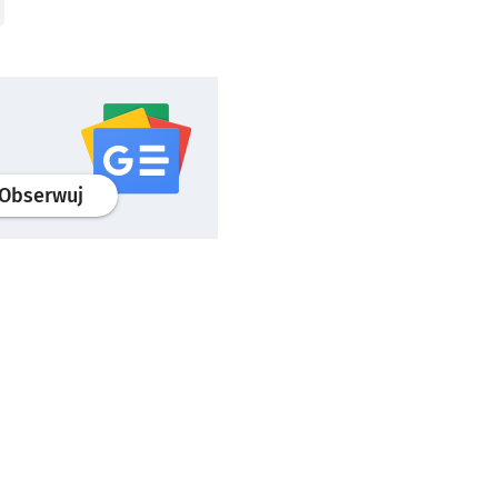
profil
google news
serwisu wroclaw.pl
Obserwuj