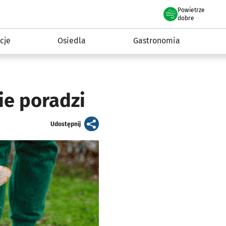
Powietrze
we Wrocławiu
 mieszkańca
dobre
cje
Osiedla
Gastronomia
ie poradzi
artykuł
Udostępnij