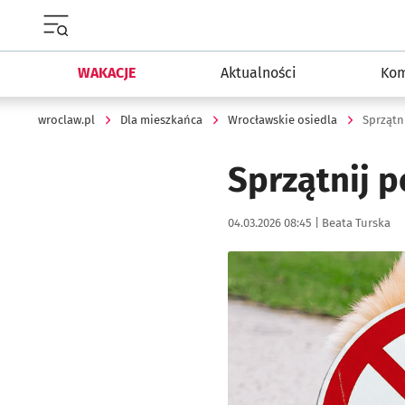
Menu główne portalu wroclaw.pl
WAKACJE
Aktualności
Kom
wroclaw.pl
Dla mieszkańca
Wrocławskie osiedla
Sprzątn
Sprzątnij p
Data publikacji:
Autor:
04.03.2026 08:45 |
Beata Turska
Kliknij, aby powiększyć