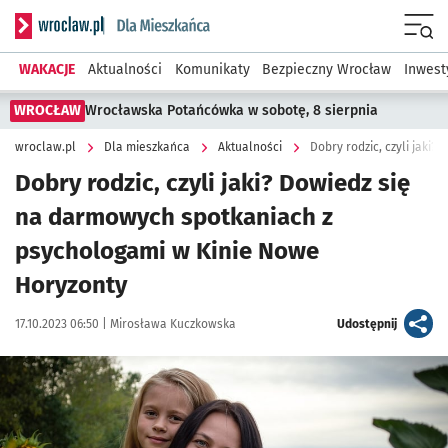
Serwis informacyjny wroclaw.pl podserwis: Dla mieszkańca
Menu
WAKACJE
Aktualności
Komunikaty
Bezpieczny Wrocław
Inwest
WROCŁAW
Wrocławska Potańcówka w sobotę, 8 sierpnia
wroclaw.pl
Dla mieszkańca
Aktualności
Dobry rodzic, czyli jaki? Dowiedz się
na darmowych spotkaniach z
psychologami w Kinie Nowe
Horyzonty
Data publikacji:
Autor:
artykuł
17.10.2023 06:50 |
Mirosława Kuczkowska
Udostępnij
Kliknij, aby powiększyć